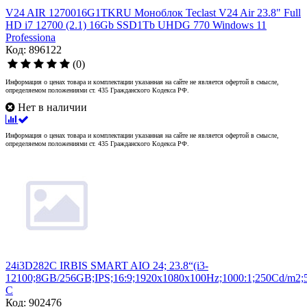
V24 AIR 1270016G1TKRU Моноблок Teclast V24 Air 23.8" Full
HD i7 12700 (2.1) 16Gb SSD1Tb UHDG 770 Windows 11
Professiona
Код: 896122
(0)
Информация о ценах товара и комплектации указанная на сайте не является офертой в смысле,
определяемом положениями ст. 435 Гражданского Кодекса РФ.
Нет в наличии
Информация о ценах товара и комплектации указанная на сайте не является офертой в смысле,
определяемом положениями ст. 435 Гражданского Кодекса РФ.
24i3D282C IRBIS SMART AIO 24; 23.8“(i3-
12100;8GB/256GB;IPS;16:9;1920x1080x100Hz;1000:1;250Cd/m2
C
Код: 902476