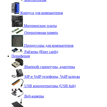
Корпуса для компьютеров
Материнские платы
Оперативная память
Процессоры для компьютеров
Райзеры (Riser cards)
Периферия
Bluetooth гарнитуры, адаптеры
SIP и VoIP телефоны, VoIP шлюзы
USB концентраторы (USB hub)
Веб-камеры