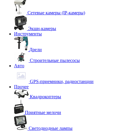
Сетевые камеры (IP-камеры)
Экшн-камеры
Инструменты
Дрели
Строительные пылесосы
Авто
GPS-приемники, радиостанции
Прочее
Квадрокоптеры
Приятные мелочи
Светодиодные лампы