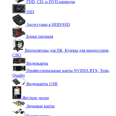
FDD, CD- и DVD-приводы
SSD
Аксессуары к HDD/SSD
Блоки питания
Вентиляторы для ПК, Кулеры для процессоров,
СВО
Видеокарты
Профессиональные карты NVIDIA RTX, Tesla,
Quadro
Видеокарты USB
Жесткие диски
Звуковые карты
Контроллеры