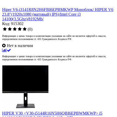
Hiper V6-i3141R8N2H6FBI6EPBMKWP Моноблок/ HIPER V6
23.8"(1920x1080 (матовый) IPS)/Intel Core i3
14100(3.5Ghz)/8192Mb/
Код: 915302
(0)
Информация о ценах товара и комплектации указанная на сайте не является офертой в смысле,
определяемом положениями ст. 435 Гражданского Кодекса РФ.
Нет в наличии
Информация о ценах товара и комплектации указанная на сайте не является офертой в смысле,
определяемом положениями ст. 435 Гражданского Кодекса РФ.
HIPER V30 <V30-i5144R16N5H6QBI6EPBWMKWP> i5