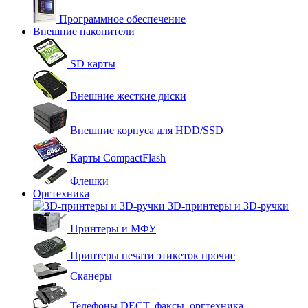
Программное обеспечение
Внешние накопители
SD карты
Внешние жесткие диски
Внешние корпуса для HDD/SSD
Карты CompactFlash
Флешки
Оргтехника
3D-принтеры и 3D-ручки
Принтеры и МФУ
Принтеры печати этикеток прочие
Сканеры
Телефоны DECT, факсы, оргтехника