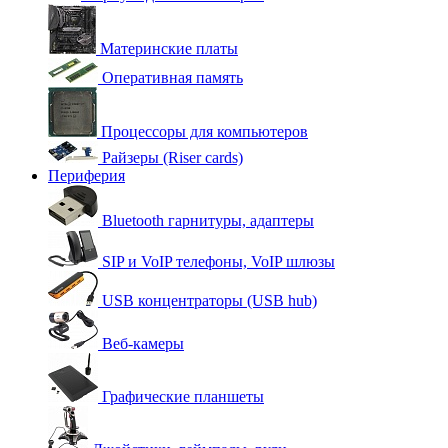
Материнские платы
Оперативная память
Процессоры для компьютеров
Райзеры (Riser cards)
Периферия
Bluetooth гарнитуры, адаптеры
SIP и VoIP телефоны, VoIP шлюзы
USB концентраторы (USB hub)
Веб-камеры
Графические планшеты