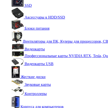
SSD
Аксессуары к HDD/SSD
Блоки питания
Вентиляторы для ПК, Кулеры для процессоров, С
Видеокарты
Профессиональные карты NVIDIA RTX, Tesla, Qu
Видеокарты USB
Жесткие диски
Звуковые карты
Контроллеры
Корпуса для компьютеров