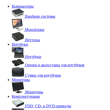
Компьютеры
Barebone системы
Моноблоки
Неттопы
Ноутбуки
Ноутбуки
Опции и аксессуары для ноутбуков
Сумки для ноутбуков
Мониторы
Мониторы
Комплектующие
FDD, CD- и DVD-приводы