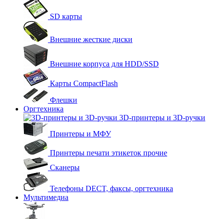
SD карты
Внешние жесткие диски
Внешние корпуса для HDD/SSD
Карты CompactFlash
Флешки
Оргтехника
3D-принтеры и 3D-ручки
Принтеры и МФУ
Принтеры печати этикеток прочие
Сканеры
Телефоны DECT, факсы, оргтехника
Мультимедиа