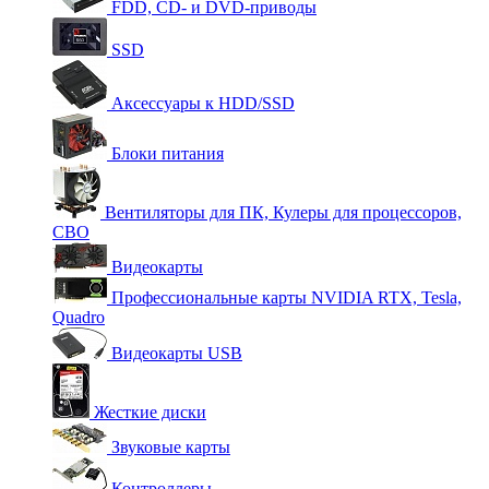
FDD, CD- и DVD-приводы
SSD
Аксессуары к HDD/SSD
Блоки питания
Вентиляторы для ПК, Кулеры для процессоров,
СВО
Видеокарты
Профессиональные карты NVIDIA RTX, Tesla,
Quadro
Видеокарты USB
Жесткие диски
Звуковые карты
Контроллеры