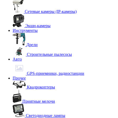
Сетевые камеры (IP-камеры)
Экшн-камеры
Инструменты
Дрели
Строительные пылесосы
Авто
GPS-приемники, радиостанции
Прочее
Квадрокоптеры
Приятные мелочи
Светодиодные лампы