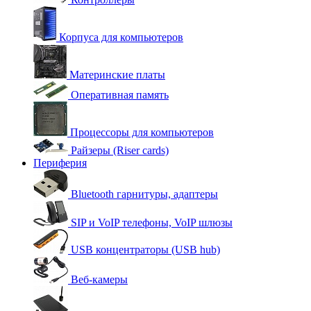
Корпуса для компьютеров
Материнские платы
Оперативная память
Процессоры для компьютеров
Райзеры (Riser cards)
Периферия
Bluetooth гарнитуры, адаптеры
SIP и VoIP телефоны, VoIP шлюзы
USB концентраторы (USB hub)
Веб-камеры