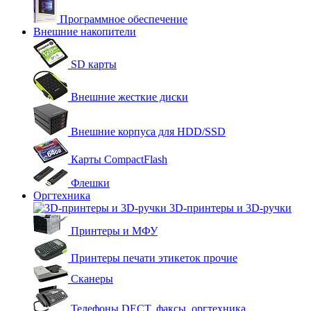
Программное обеспечение
Внешние накопители
SD карты
Внешние жесткие диски
Внешние корпуса для HDD/SSD
Карты CompactFlash
Флешки
Оргтехника
3D-принтеры и 3D-ручки
Принтеры и МФУ
Принтеры печати этикеток прочие
Сканеры
Телефоны DECT, факсы, оргтехника