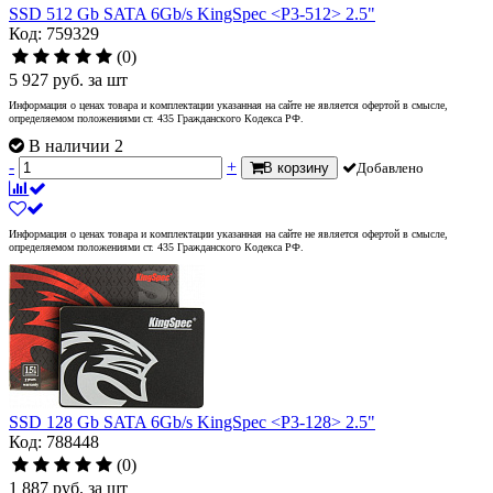
SSD 512 Gb SATA 6Gb/s KingSpec <P3-512> 2.5"
Код: 759329
(0)
5 927
руб.
за шт
Информация о ценах товара и комплектации указанная на сайте не является офертой в смысле,
определяемом положениями ст. 435 Гражданского Кодекса РФ.
В наличии 2
-
+
В корзину
Добавлено
Информация о ценах товара и комплектации указанная на сайте не является офертой в смысле,
определяемом положениями ст. 435 Гражданского Кодекса РФ.
SSD 128 Gb SATA 6Gb/s KingSpec <P3-128> 2.5"
Код: 788448
(0)
1 887
руб.
за шт