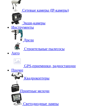
Сетевые камеры (IP-камеры)
Экшн-камеры
Инструменты
Дрели
Строительные пылесосы
Авто
GPS-приемники, радиостанции
Прочее
Квадрокоптеры
Приятные мелочи
Светодиодные лампы