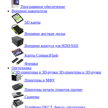
Программное обеспечение
Внешние накопители
SD карты
Внешние жесткие диски
Внешние корпуса для HDD/SSD
Карты CompactFlash
Флешки
Оргтехника
3D-принтеры и 3D-ручки
Принтеры и МФУ
Принтеры печати этикеток прочие
Сканеры
Телефоны DECT, факсы, оргтехника