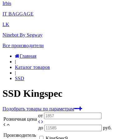
Irbis
IT BAGGAGE
LK
Ninebot By Segway
Все производители
Главная
|
Каталог товаров
|
SSD
SSD Kingspec
Подобрать товары по параметрам
от
Розничная цена
до
руб.
Производитель
KingSpec
9