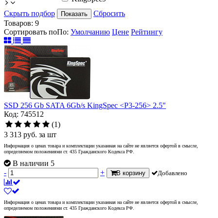
Скрыть подбор
Сбросить
Показать
Товаров:
9
Сортировать по
По
:
Умолчанию
Цене
Рейтингу
SSD 256 Gb SATA 6Gb/s KingSpec <P3-256> 2.5"
Код: 745512
(1)
3 313
руб.
за шт
Информация о ценах товара и комплектации указанная на сайте не является офертой в смысле,
определяемом положениями ст. 435 Гражданского Кодекса РФ.
В наличии 5
-
+
В корзину
Добавлено
Информация о ценах товара и комплектации указанная на сайте не является офертой в смысле,
определяемом положениями ст. 435 Гражданского Кодекса РФ.