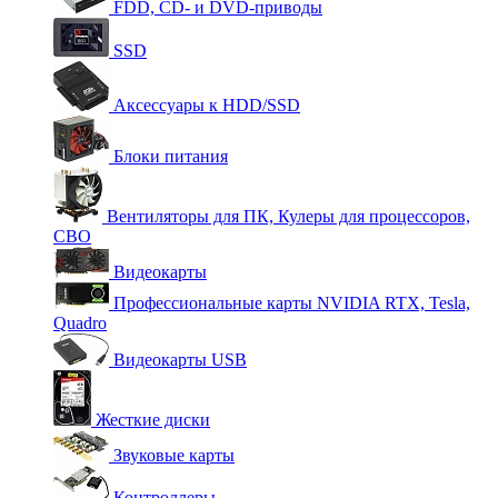
FDD, CD- и DVD-приводы
SSD
Аксессуары к HDD/SSD
Блоки питания
Вентиляторы для ПК, Кулеры для процессоров,
СВО
Видеокарты
Профессиональные карты NVIDIA RTX, Tesla,
Quadro
Видеокарты USB
Жесткие диски
Звуковые карты
Контроллеры