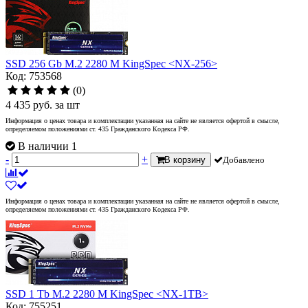
SSD 256 Gb M.2 2280 M KingSpec <NX-256>
Код: 753568
(0)
4 435
руб.
за шт
Информация о ценах товара и комплектации указанная на сайте не является офертой в смысле,
определяемом положениями ст. 435 Гражданского Кодекса РФ.
В наличии 1
-
+
В корзину
Добавлено
Информация о ценах товара и комплектации указанная на сайте не является офертой в смысле,
определяемом положениями ст. 435 Гражданского Кодекса РФ.
SSD 1 Tb M.2 2280 M KingSpec <NX-1TB>
Код: 755251