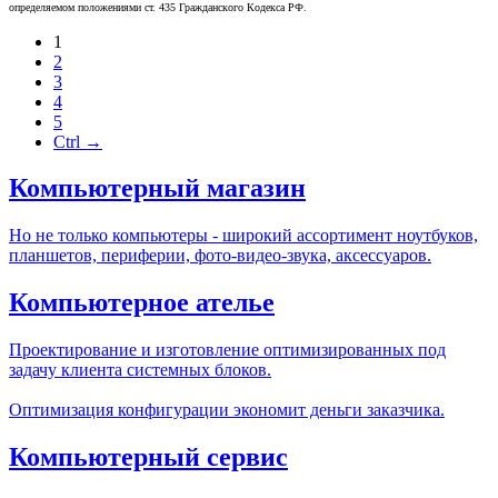
определяемом положениями ст. 435 Гражданского Кодекса РФ.
1
2
3
4
5
Ctrl →
Компьютерный магазин
Но не только компьютеры - широкий ассортимент ноутбуков,
планшетов, периферии, фото-видео-звука, аксессуаров.
Компьютерное ателье
Проектирование и изготовление оптимизированных под
задачу клиента системных блоков.
Оптимизация конфигурации экономит деньги заказчика.
Компьютерный сервис