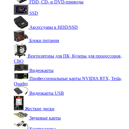
FDD, CD- и DVD-приводы
SSD
Аксессуары к HDD/SSD
Блоки питания
Вентиляторы для ПК, Кулеры для процессоров,
СВО
Видеокарты
Профессиональные карты NVIDIA RTX, Tesla,
Quadro
Видеокарты USB
Жесткие диски
Звуковые карты
Контроллеры