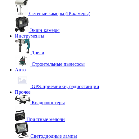
Сетевые камеры (IP-камеры)
Экшн-камеры
Инструменты
Дрели
Строительные пылесосы
Авто
GPS-приемники, радиостанции
Прочее
Квадрокоптеры
Приятные мелочи
Светодиодные лампы