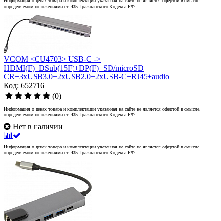
Информация о ценах товара и комплектации указанная на сайте не является офертой в смысле,
определяемом положениями ст. 435 Гражданского Кодекса РФ.
VCOM <CU4703> USB-C ->
HDMI(F)+DSub(15F)+DP(F)+SD/microSD
CR+3xUSB3.0+2xUSB2.0+2xUSB-C+RJ45+audio
Код: 652716
(0)
Информация о ценах товара и комплектации указанная на сайте не является офертой в смысле,
определяемом положениями ст. 435 Гражданского Кодекса РФ.
Нет в наличии
Информация о ценах товара и комплектации указанная на сайте не является офертой в смысле,
определяемом положениями ст. 435 Гражданского Кодекса РФ.