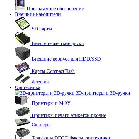
Программное обеспечение
Внешние накопители
SD карты
Внешние жесткие диски
Внешние корпуса для HDD/SSD
Карты CompactFlash
Флешки
Оргтехника
3D-принтеры и 3D-ручки
Принтеры и МФУ
Принтеры печати этикеток прочие
Сканеры
Телефоны DECT, факсы, оргтехника