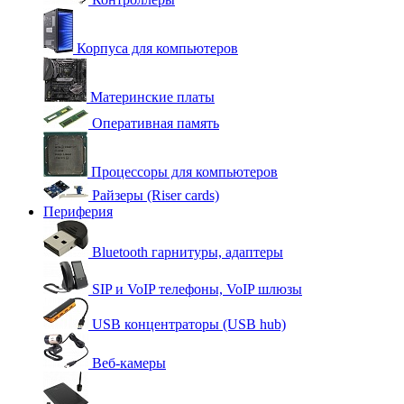
Корпуса для компьютеров
Материнские платы
Оперативная память
Процессоры для компьютеров
Райзеры (Riser cards)
Периферия
Bluetooth гарнитуры, адаптеры
SIP и VoIP телефоны, VoIP шлюзы
USB концентраторы (USB hub)
Веб-камеры