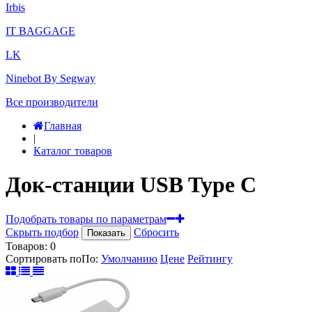
Irbis
IT BAGGAGE
LK
Ninebot By Segway
Все производители
Главная
|
Каталог товаров
Док-станции USB Type C
Подобрать товары по параметрам
Скрыть подбор
Сбросить
Показать
Товаров:
0
Сортировать по
По
:
Умолчанию
Цене
Рейтингу