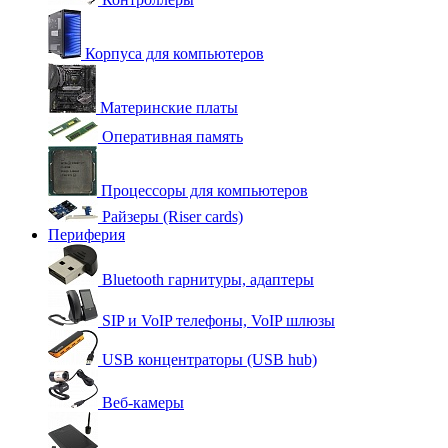
Корпуса для компьютеров
Материнские платы
Оперативная память
Процессоры для компьютеров
Райзеры (Riser cards)
Периферия
Bluetooth гарнитуры, адаптеры
SIP и VoIP телефоны, VoIP шлюзы
USB концентраторы (USB hub)
Веб-камеры