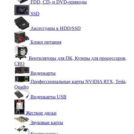
FDD, CD- и DVD-приводы
SSD
Аксессуары к HDD/SSD
Блоки питания
Вентиляторы для ПК, Кулеры для процессоров,
СВО
Видеокарты
Профессиональные карты NVIDIA RTX, Tesla,
Quadro
Видеокарты USB
Жесткие диски
Звуковые карты
Контроллеры