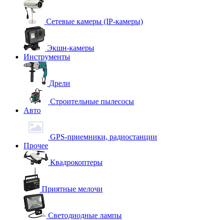
Сетевые камеры (IP-камеры)
Экшн-камеры
Инструменты
Дрели
Строительные пылесосы
Авто
GPS-приемники, радиостанции
Прочее
Квадрокоптеры
Приятные мелочи
Светодиодные лампы