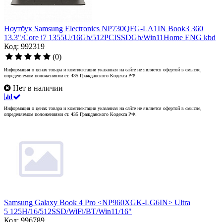
Ноутбук Samsung Electronics NP730QFG-LA1IN Book3 360
13.3"/Core i7 1355U/16Gb/512PCISSDGb/Win11Home ENG kbd
Код: 992319
(0)
Информация о ценах товара и комплектации указанная на сайте не является офертой в смысле,
определяемом положениями ст. 435 Гражданского Кодекса РФ.
Нет в наличии
Информация о ценах товара и комплектации указанная на сайте не является офертой в смысле,
определяемом положениями ст. 435 Гражданского Кодекса РФ.
Samsung Galaxy Book 4 Pro <NP960XGK-LG6IN> Ultra
5 125H/16/512SSD/WiFi/BT/Win11/16"
Код: 996789