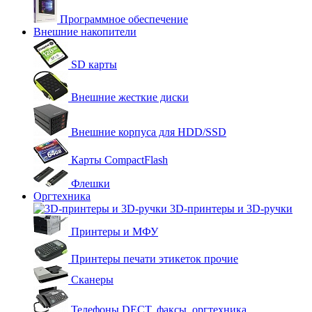
Программное обеспечение
Внешние накопители
SD карты
Внешние жесткие диски
Внешние корпуса для HDD/SSD
Карты CompactFlash
Флешки
Оргтехника
3D-принтеры и 3D-ручки
Принтеры и МФУ
Принтеры печати этикеток прочие
Сканеры
Телефоны DECT, факсы, оргтехника