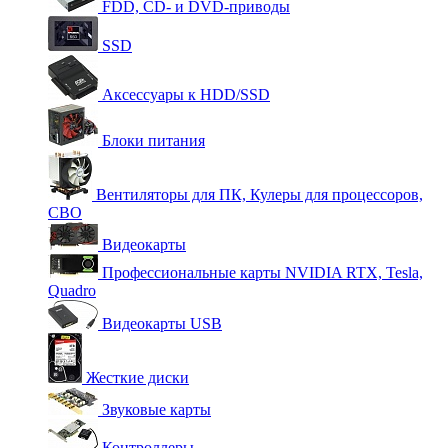
FDD, CD- и DVD-приводы
SSD
Аксессуары к HDD/SSD
Блоки питания
Вентиляторы для ПК, Кулеры для процессоров,
СВО
Видеокарты
Профессиональные карты NVIDIA RTX, Tesla,
Quadro
Видеокарты USB
Жесткие диски
Звуковые карты
Контроллеры