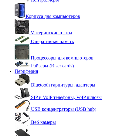
Корпуса для компьютеров
Материнские платы
Оперативная память
Процессоры для компьютеров
Райзеры (Riser cards)
Периферия
Bluetooth гарнитуры, адаптеры
SIP и VoIP телефоны, VoIP шлюзы
USB концентраторы (USB hub)
Веб-камеры