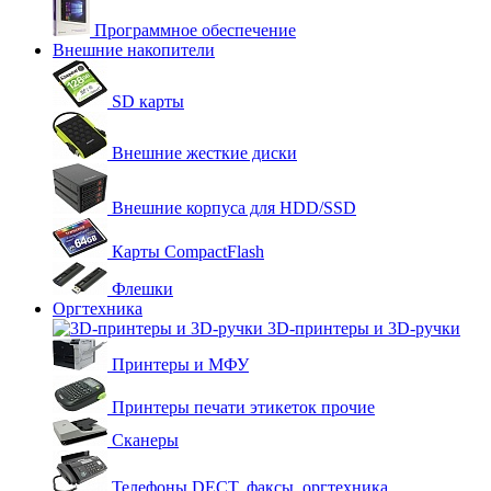
Программное обеспечение
Внешние накопители
SD карты
Внешние жесткие диски
Внешние корпуса для HDD/SSD
Карты CompactFlash
Флешки
Оргтехника
3D-принтеры и 3D-ручки
Принтеры и МФУ
Принтеры печати этикеток прочие
Сканеры
Телефоны DECT, факсы, оргтехника