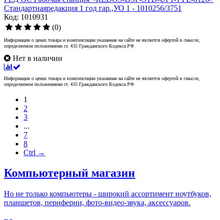
Стандартнаяредакция 1 год гар.,УО 1 - 1010256/3751
Код: 1010931
(0)
Информация о ценах товара и комплектации указанная на сайте не является офертой в смысле,
определяемом положениями ст. 435 Гражданского Кодекса РФ.
Нет в наличии
Информация о ценах товара и комплектации указанная на сайте не является офертой в смысле,
определяемом положениями ст. 435 Гражданского Кодекса РФ.
1
2
3
...
7
8
Ctrl →
Компьютерный магазин
Но не только компьютеры - широкий ассортимент ноутбуков,
планшетов, периферии, фото-видео-звука, аксессуаров.