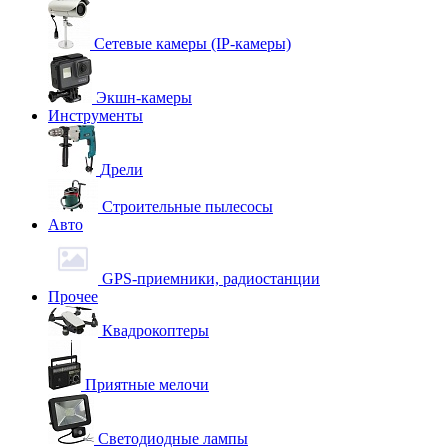
Сетевые камеры (IP-камеры)
Экшн-камеры
Инструменты
Дрели
Строительные пылесосы
Авто
GPS-приемники, радиостанции
Прочее
Квадрокоптеры
Приятные мелочи
Светодиодные лампы