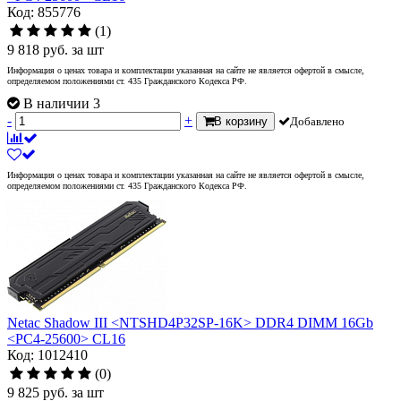
Код: 855776
(1)
9 818
руб.
за шт
Информация о ценах товара и комплектации указанная на сайте не является офертой в смысле,
определяемом положениями ст. 435 Гражданского Кодекса РФ.
В наличии 3
-
+
В корзину
Добавлено
Информация о ценах товара и комплектации указанная на сайте не является офертой в смысле,
определяемом положениями ст. 435 Гражданского Кодекса РФ.
Netac Shadow III <NTSHD4P32SP-16K> DDR4 DIMM 16Gb
<PC4-25600> CL16
Код: 1012410
(0)
9 825
руб.
за шт