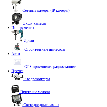
Сетевые камеры (IP-камеры)
Экшн-камеры
Инструменты
Дрели
Строительные пылесосы
Авто
GPS-приемники, радиостанции
Прочее
Квадрокоптеры
Приятные мелочи
Светодиодные лампы