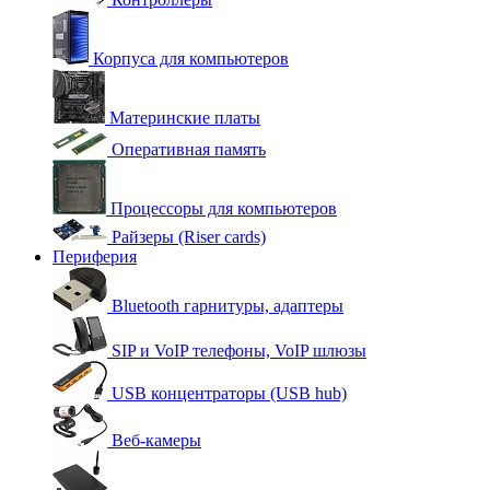
Корпуса для компьютеров
Материнские платы
Оперативная память
Процессоры для компьютеров
Райзеры (Riser cards)
Периферия
Bluetooth гарнитуры, адаптеры
SIP и VoIP телефоны, VoIP шлюзы
USB концентраторы (USB hub)
Веб-камеры