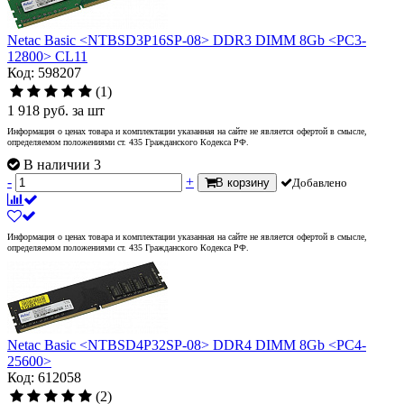
Netac Basic <NTBSD3P16SP-08> DDR3 DIMM 8Gb <PC3-
12800> CL11
Код: 598207
(1)
1 918
руб.
за шт
Информация о ценах товара и комплектации указанная на сайте не является офертой в смысле,
определяемом положениями ст. 435 Гражданского Кодекса РФ.
В наличии 3
-
+
В корзину
Добавлено
Информация о ценах товара и комплектации указанная на сайте не является офертой в смысле,
определяемом положениями ст. 435 Гражданского Кодекса РФ.
Netac Basic <NTBSD4P32SP-08> DDR4 DIMM 8Gb <PC4-
25600>
Код: 612058
(2)