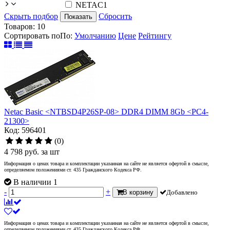
NETAC
1
Скрыть подбор
Сбросить
Показать
Товаров:
10
Сортировать по
По
:
Умолчанию
Цене
Рейтингу
Netac Basic <NTBSD4P26SP-08> DDR4 DIMM 8Gb <PC4-
21300>
Код: 596401
(0)
4 798
руб.
за шт
Информация о ценах товара и комплектации указанная на сайте не является офертой в смысле,
определяемом положениями ст. 435 Гражданского Кодекса РФ.
В наличии 1
-
+
В корзину
Добавлено
Информация о ценах товара и комплектации указанная на сайте не является офертой в смысле,
определяемом положениями ст. 435 Гражданского Кодекса РФ.