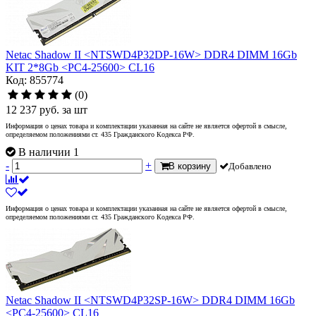
Netac Shadow II <NTSWD4P32DP-16W> DDR4 DIMM 16Gb
KIT 2*8Gb <PC4-25600> CL16
Код: 855774
(0)
12 237
руб.
за шт
Информация о ценах товара и комплектации указанная на сайте не является офертой в смысле,
определяемом положениями ст. 435 Гражданского Кодекса РФ.
В наличии 1
-
+
В корзину
Добавлено
Информация о ценах товара и комплектации указанная на сайте не является офертой в смысле,
определяемом положениями ст. 435 Гражданского Кодекса РФ.
Netac Shadow II <NTSWD4P32SP-16W> DDR4 DIMM 16Gb
<PC4-25600> CL16