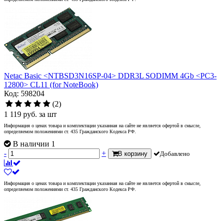
Netac Basic <NTBSD3N16SP-04> DDR3L SODIMM 4Gb <PC3-
12800> CL11 (for NoteBook)
Код: 598204
(2)
1 119
руб.
за шт
Информация о ценах товара и комплектации указанная на сайте не является офертой в смысле,
определяемом положениями ст. 435 Гражданского Кодекса РФ.
В наличии 1
-
+
В корзину
Добавлено
Информация о ценах товара и комплектации указанная на сайте не является офертой в смысле,
определяемом положениями ст. 435 Гражданского Кодекса РФ.