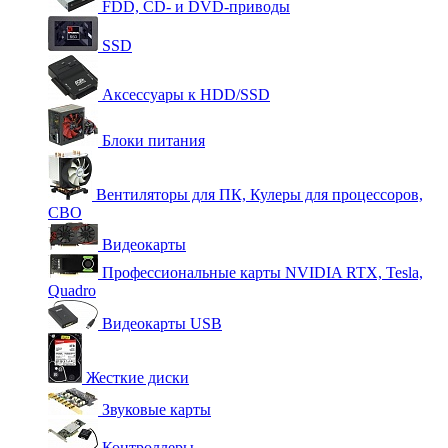
FDD, CD- и DVD-приводы
SSD
Аксессуары к HDD/SSD
Блоки питания
Вентиляторы для ПК, Кулеры для процессоров,
СВО
Видеокарты
Профессиональные карты NVIDIA RTX, Tesla,
Quadro
Видеокарты USB
Жесткие диски
Звуковые карты
Контроллеры