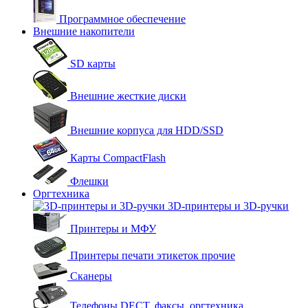
Программное обеспечение
Внешние накопители
SD карты
Внешние жесткие диски
Внешние корпуса для HDD/SSD
Карты CompactFlash
Флешки
Оргтехника
3D-принтеры и 3D-ручки
Принтеры и МФУ
Принтеры печати этикеток прочие
Сканеры
Телефоны DECT, факсы, оргтехника