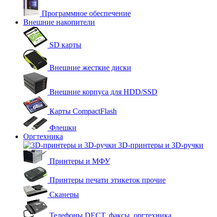
Программное обеспечение
Внешние накопители
SD карты
Внешние жесткие диски
Внешние корпуса для HDD/SSD
Карты CompactFlash
Флешки
Оргтехника
3D-принтеры и 3D-ручки
Принтеры и МФУ
Принтеры печати этикеток прочие
Сканеры
Телефоны DECT, факсы, оргтехника