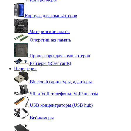
Корпуса для компьютеров
Материнские платы
Оперативная память
Процессоры для компьютеров
Райзеры (Riser cards)
Периферия
Bluetooth гарнитуры, адаптеры
SIP и VoIP телефоны, VoIP шлюзы
USB концентраторы (USB hub)
Веб-камеры