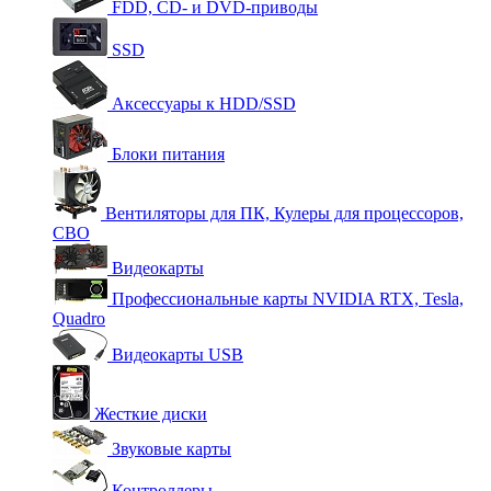
FDD, CD- и DVD-приводы
SSD
Аксессуары к HDD/SSD
Блоки питания
Вентиляторы для ПК, Кулеры для процессоров,
СВО
Видеокарты
Профессиональные карты NVIDIA RTX, Tesla,
Quadro
Видеокарты USB
Жесткие диски
Звуковые карты
Контроллеры