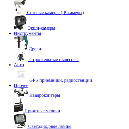
Сетевые камеры (IP-камеры)
Экшн-камеры
Инструменты
Дрели
Строительные пылесосы
Авто
GPS-приемники, радиостанции
Прочее
Квадрокоптеры
Приятные мелочи
Светодиодные лампы