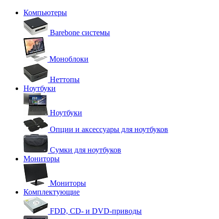
Компьютеры
Barebone системы
Моноблоки
Неттопы
Ноутбуки
Ноутбуки
Опции и аксессуары для ноутбуков
Сумки для ноутбуков
Мониторы
Мониторы
Комплектующие
FDD, CD- и DVD-приводы