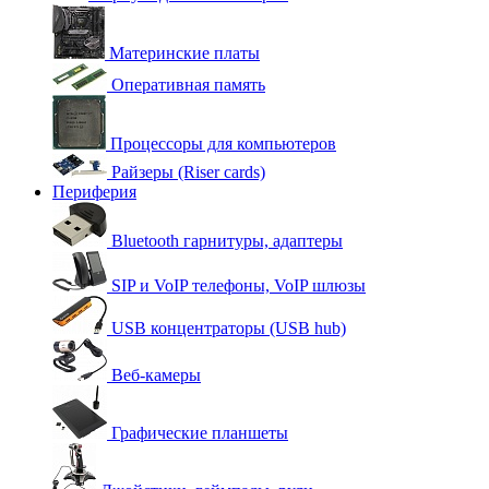
Материнские платы
Оперативная память
Процессоры для компьютеров
Райзеры (Riser cards)
Периферия
Bluetooth гарнитуры, адаптеры
SIP и VoIP телефоны, VoIP шлюзы
USB концентраторы (USB hub)
Веб-камеры
Графические планшеты