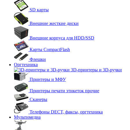
SD карты
Внешние жесткие диски
Внешние корпуса для HDD/SSD
Карты CompactFlash
Флешки
Оргтехника
3D-принтеры и 3D-ручки
Принтеры и МФУ
Принтеры печати этикеток прочие
Сканеры
Телефоны DECT, факсы, оргтехника
Мультимедиа