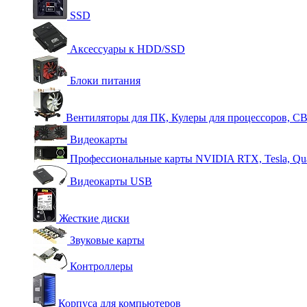
SSD
Аксессуары к HDD/SSD
Блоки питания
Вентиляторы для ПК, Кулеры для процессоров, С
Видеокарты
Профессиональные карты NVIDIA RTX, Tesla, Qu
Видеокарты USB
Жесткие диски
Звуковые карты
Контроллеры
Корпуса для компьютеров