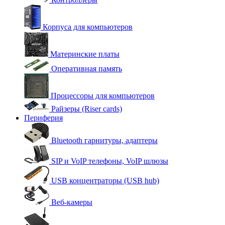
Корпуса для компьютеров
Материнские платы
Оперативная память
Процессоры для компьютеров
Райзеры (Riser cards)
Периферия
Bluetooth гарнитуры, адаптеры
SIP и VoIP телефоны, VoIP шлюзы
USB концентраторы (USB hub)
Веб-камеры