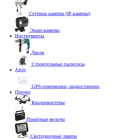
Сетевые камеры (IP-камеры)
Экшн-камеры
Инструменты
Дрели
Строительные пылесосы
Авто
GPS-приемники, радиостанции
Прочее
Квадрокоптеры
Приятные мелочи
Светодиодные лампы