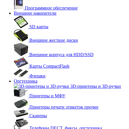
Программное обеспечение
Внешние накопители
SD карты
Внешние жесткие диски
Внешние корпуса для HDD/SSD
Карты CompactFlash
Флешки
Оргтехника
3D-принтеры и 3D-ручки
Принтеры и МФУ
Принтеры печати этикеток прочие
Сканеры
Телефоны DECT, факсы, оргтехника