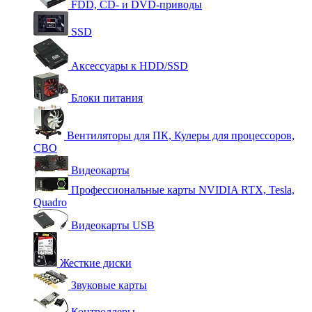
FDD, CD- и DVD-приводы
SSD
Аксессуары к HDD/SSD
Блоки питания
Вентиляторы для ПК, Кулеры для процессоров,
СВО
Видеокарты
Профессиональные карты NVIDIA RTX, Tesla,
Quadro
Видеокарты USB
Жесткие диски
Звуковые карты
Контроллеры