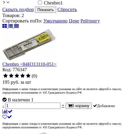
Chenbro
1
Скрыть подбор
Сбросить
Показать
Товаров:
2
Сортировать по
По
:
Умолчанию
Цене
Рейтингу
Chenbro <84H313110-051>
Код: 776347
(0)
195
руб.
за шт
Информация о ценах товара и комплектации указанная на сайте не является офертой в смысле,
определяемом положениями ст. 435 Гражданского Кодекса РФ.
В наличии 1
-
+
В корзину
Добавлено
Информация о ценах товара и комплектации указанная на сайте не является офертой в смысле,
определяемом положениями ст. 435 Гражданского Кодекса РФ.