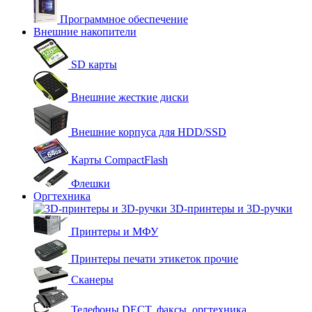
Программное обеспечение
Внешние накопители
SD карты
Внешние жесткие диски
Внешние корпуса для HDD/SSD
Карты CompactFlash
Флешки
Оргтехника
3D-принтеры и 3D-ручки
Принтеры и МФУ
Принтеры печати этикеток прочие
Сканеры
Телефоны DECT, факсы, оргтехника