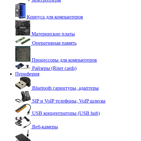
Корпуса для компьютеров
Материнские платы
Оперативная память
Процессоры для компьютеров
Райзеры (Riser cards)
Периферия
Bluetooth гарнитуры, адаптеры
SIP и VoIP телефоны, VoIP шлюзы
USB концентраторы (USB hub)
Веб-камеры