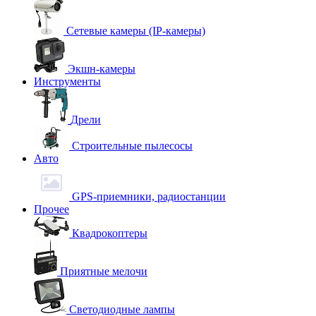
Сетевые камеры (IP-камеры)
Экшн-камеры
Инструменты
Дрели
Строительные пылесосы
Авто
GPS-приемники, радиостанции
Прочее
Квадрокоптеры
Приятные мелочи
Светодиодные лампы