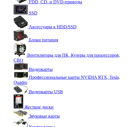
FDD, CD- и DVD-приводы
SSD
Аксессуары к HDD/SSD
Блоки питания
Вентиляторы для ПК, Кулеры для процессоров,
СВО
Видеокарты
Профессиональные карты NVIDIA RTX, Tesla,
Quadro
Видеокарты USB
Жесткие диски
Звуковые карты
Контроллеры