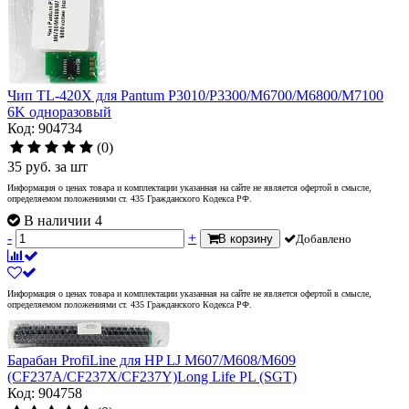
Чип TL-420X для Pantum P3010/P3300/M6700/M6800/M7100
6K одноразовый
Код: 904734
(0)
35
руб.
за шт
Информация о ценах товара и комплектации указанная на сайте не является офертой в смысле,
определяемом положениями ст. 435 Гражданского Кодекса РФ.
В наличии 4
-
+
В корзину
Добавлено
Информация о ценах товара и комплектации указанная на сайте не является офертой в смысле,
определяемом положениями ст. 435 Гражданского Кодекса РФ.
Барабан ProfiLine для HP LJ M607/M608/M609
(CF237A/CF237X/CF237Y)Long Life PL (SGT)
Код: 904758