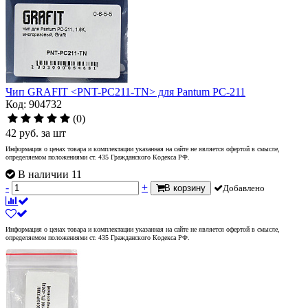
Чип GRAFIT <PNT-PC211-TN> для Pantum PC-211
Код: 904732
(0)
42
руб.
за шт
Информация о ценах товара и комплектации указанная на сайте не является офертой в смысле,
определяемом положениями ст. 435 Гражданского Кодекса РФ.
В наличии 11
-
+
В корзину
Добавлено
Информация о ценах товара и комплектации указанная на сайте не является офертой в смысле,
определяемом положениями ст. 435 Гражданского Кодекса РФ.