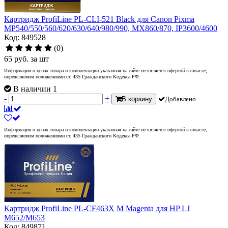
Картридж ProfiLine PL-CLI-521 Black для Canon Pixma
MP540/550/560/620/630/640/980/990, MX860/870, IP3600/4600
Код: 849528
(0)
65
руб.
за шт
Информация о ценах товара и комплектации указанная на сайте не является офертой в смысле,
определяемом положениями ст. 435 Гражданского Кодекса РФ.
В наличии 1
-
+
В корзину
Добавлено
Информация о ценах товара и комплектации указанная на сайте не является офертой в смысле,
определяемом положениями ст. 435 Гражданского Кодекса РФ.
Картридж ProfiLine PL-CF463X M Magenta для HP LJ
M652/M653
Код: 849871