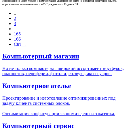
Информация о ценах товара и комплектации указанная на сайте не является офертой в смысле,
определяемом положениями ст. 435 Гражданского Кодекса РФ.
1
2
3
...
165
166
Ctrl →
Компьютерный магазин
Но не только компьютеры - широкий ассортимент ноутбуков,
планшетов, периферии, фото-видео-звука, аксессуаров.
Компьютерное ателье
Проектирование и изготовление оптимизированных под
задачу клиента системных блоков.
Оптимизация конфигурации экономит деньги заказчика.
Компьютерный сервис