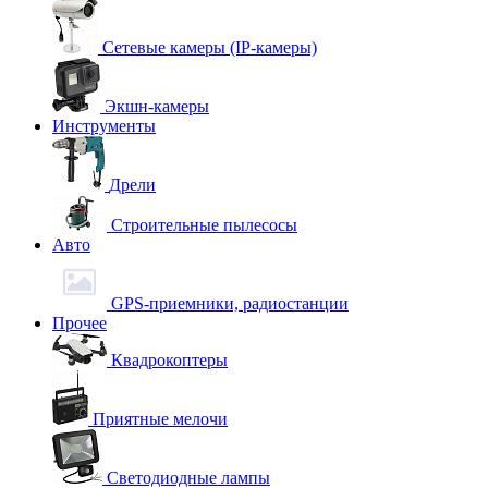
Сетевые камеры (IP-камеры)
Экшн-камеры
Инструменты
Дрели
Строительные пылесосы
Авто
GPS-приемники, радиостанции
Прочее
Квадрокоптеры
Приятные мелочи
Светодиодные лампы