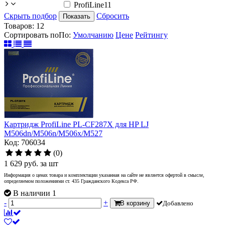
ProfiLine
11
Скрыть подбор
Сбросить
Показать
Товаров:
12
Сортировать по
По
:
Умолчанию
Цене
Рейтингу
Картридж ProfiLine PL-CF287X для HP LJ
M506dn/M506n/M506x/M527
Код: 706034
(0)
1 629
руб.
за шт
Информация о ценах товара и комплектации указанная на сайте не является офертой в смысле,
определяемом положениями ст. 435 Гражданского Кодекса РФ.
В наличии 1
-
+
В корзину
Добавлено