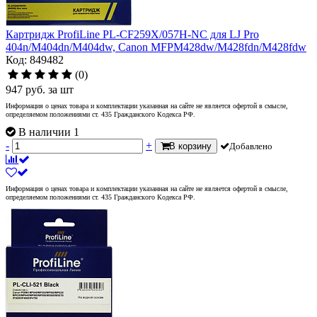
Картридж ProfiLine PL-CF259X/057H-NC для LJ Pro
404n/M404dn/M404dw, Canon MFPM428dw/M428fdn/M428fdw
Код: 849482
(0)
947
руб.
за шт
Информация о ценах товара и комплектации указанная на сайте не является офертой в смысле,
определяемом положениями ст. 435 Гражданского Кодекса РФ.
В наличии 1
-
+
В корзину
Добавлено
Информация о ценах товара и комплектации указанная на сайте не является офертой в смысле,
определяемом положениями ст. 435 Гражданского Кодекса РФ.