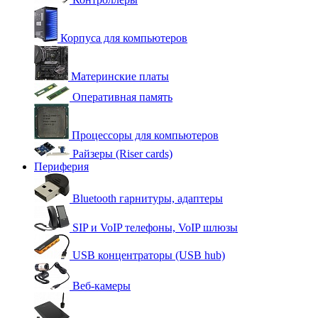
Корпуса для компьютеров
Материнские платы
Оперативная память
Процессоры для компьютеров
Райзеры (Riser cards)
Периферия
Bluetooth гарнитуры, адаптеры
SIP и VoIP телефоны, VoIP шлюзы
USB концентраторы (USB hub)
Веб-камеры