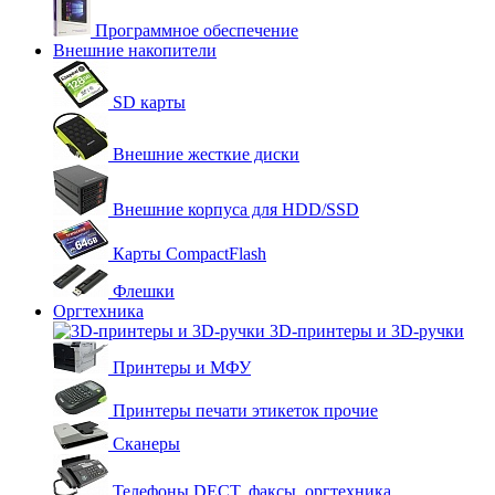
Программное обеспечение
Внешние накопители
SD карты
Внешние жесткие диски
Внешние корпуса для HDD/SSD
Карты CompactFlash
Флешки
Оргтехника
3D-принтеры и 3D-ручки
Принтеры и МФУ
Принтеры печати этикеток прочие
Сканеры
Телефоны DECT, факсы, оргтехника