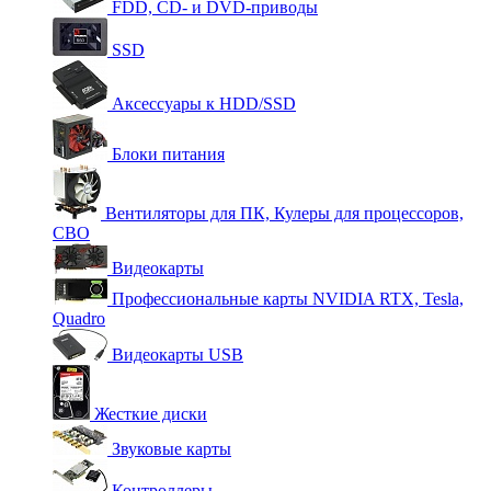
FDD, CD- и DVD-приводы
SSD
Аксессуары к HDD/SSD
Блоки питания
Вентиляторы для ПК, Кулеры для процессоров,
СВО
Видеокарты
Профессиональные карты NVIDIA RTX, Tesla,
Quadro
Видеокарты USB
Жесткие диски
Звуковые карты
Контроллеры