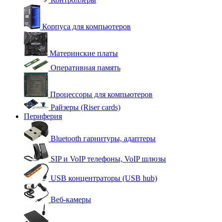
Корпуса для компьютеров
Материнские платы
Оперативная память
Процессоры для компьютеров
Райзеры (Riser cards)
Периферия
Bluetooth гарнитуры, адаптеры
SIP и VoIP телефоны, VoIP шлюзы
USB концентраторы (USB hub)
Веб-камеры