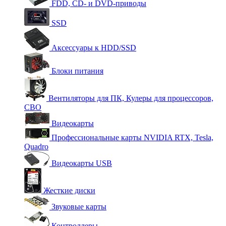
FDD, CD- и DVD-приводы
SSD
Аксессуары к HDD/SSD
Блоки питания
Вентиляторы для ПК, Кулеры для процессоров,
СВО
Видеокарты
Профессиональные карты NVIDIA RTX, Tesla,
Quadro
Видеокарты USB
Жесткие диски
Звуковые карты
Контроллеры