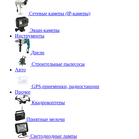
Сетевые камеры (IP-камеры)
Экшн-камеры
Инструменты
Дрели
Строительные пылесосы
Авто
GPS-приемники, радиостанции
Прочее
Квадрокоптеры
Приятные мелочи
Светодиодные лампы