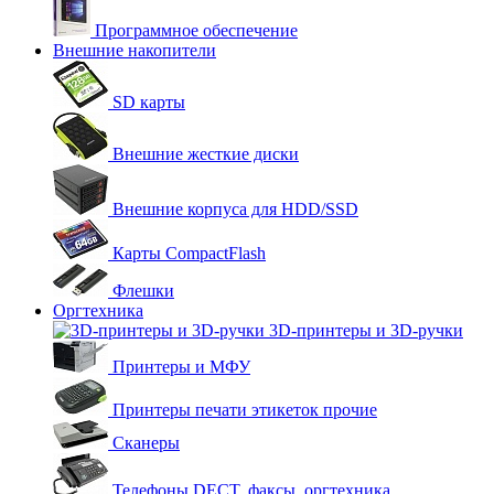
Программное обеспечение
Внешние накопители
SD карты
Внешние жесткие диски
Внешние корпуса для HDD/SSD
Карты CompactFlash
Флешки
Оргтехника
3D-принтеры и 3D-ручки
Принтеры и МФУ
Принтеры печати этикеток прочие
Сканеры
Телефоны DECT, факсы, оргтехника