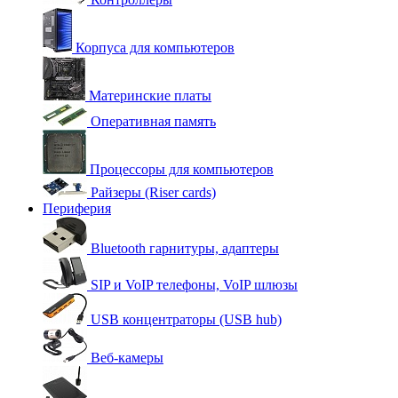
Корпуса для компьютеров
Материнские платы
Оперативная память
Процессоры для компьютеров
Райзеры (Riser cards)
Периферия
Bluetooth гарнитуры, адаптеры
SIP и VoIP телефоны, VoIP шлюзы
USB концентраторы (USB hub)
Веб-камеры