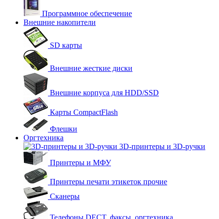
Программное обеспечение
Внешние накопители
SD карты
Внешние жесткие диски
Внешние корпуса для HDD/SSD
Карты CompactFlash
Флешки
Оргтехника
3D-принтеры и 3D-ручки
Принтеры и МФУ
Принтеры печати этикеток прочие
Сканеры
Телефоны DECT, факсы, оргтехника