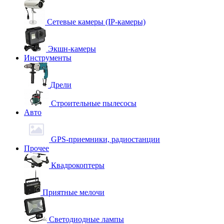
Сетевые камеры (IP-камеры)
Экшн-камеры
Инструменты
Дрели
Строительные пылесосы
Авто
GPS-приемники, радиостанции
Прочее
Квадрокоптеры
Приятные мелочи
Светодиодные лампы