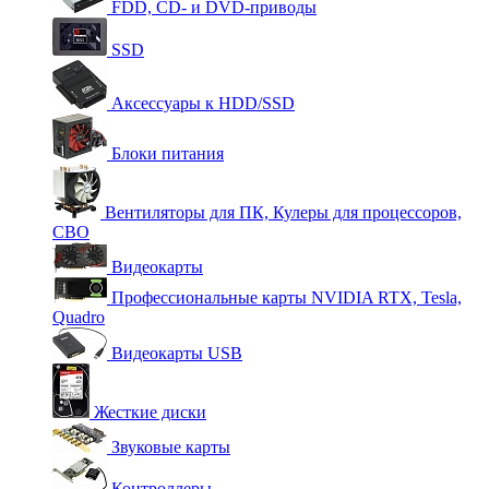
FDD, CD- и DVD-приводы
SSD
Аксессуары к HDD/SSD
Блоки питания
Вентиляторы для ПК, Кулеры для процессоров,
СВО
Видеокарты
Профессиональные карты NVIDIA RTX, Tesla,
Quadro
Видеокарты USB
Жесткие диски
Звуковые карты
Контроллеры