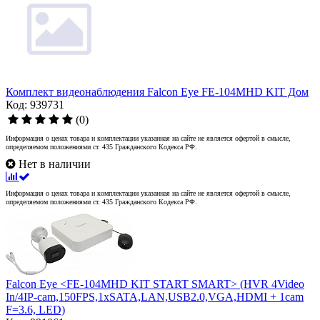
Комплект видеонаблюдения Falcon Eye FE-104MHD KIT Дом
Код: 939731
(0)
Информация о ценах товара и комплектации указанная на сайте не является офертой в смысле,
определяемом положениями ст. 435 Гражданского Кодекса РФ.
Нет в наличии
Информация о ценах товара и комплектации указанная на сайте не является офертой в смысле,
определяемом положениями ст. 435 Гражданского Кодекса РФ.
Falcon Eye <FE-104MHD KIT START SMART> (HVR 4Video
In/4IP-cam,150FPS,1xSATA,LAN,USB2.0,VGA,HDMI + 1cam
F=3.6, LED)