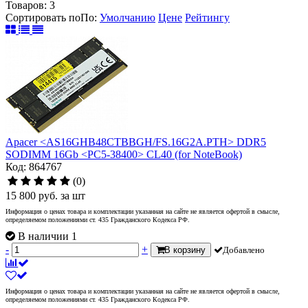
Товаров:
3
Сортировать по
По
:
Умолчанию
Цене
Рейтингу
Apacer <AS16GHB48CTBBGH/FS.16G2A.PTH> DDR5
SODIMM 16Gb <PC5-38400> CL40 (for NoteBook)
Код: 864767
(0)
15 800
руб.
за шт
Информация о ценах товара и комплектации указанная на сайте не является офертой в смысле,
определяемом положениями ст. 435 Гражданского Кодекса РФ.
В наличии 1
-
+
В корзину
Добавлено
Информация о ценах товара и комплектации указанная на сайте не является офертой в смысле,
определяемом положениями ст. 435 Гражданского Кодекса РФ.