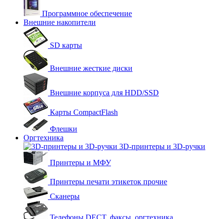
Программное обеспечение
Внешние накопители
SD карты
Внешние жесткие диски
Внешние корпуса для HDD/SSD
Карты CompactFlash
Флешки
Оргтехника
3D-принтеры и 3D-ручки
Принтеры и МФУ
Принтеры печати этикеток прочие
Сканеры
Телефоны DECT, факсы, оргтехника