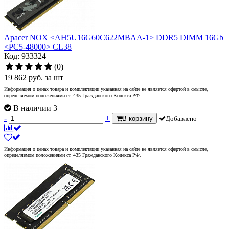
Apacer NOX <AH5U16G60C622MBAA-1> DDR5 DIMM 16Gb
<PC5-48000> CL38
Код: 933324
(0)
19 862
руб.
за шт
Информация о ценах товара и комплектации указанная на сайте не является офертой в смысле,
определяемом положениями ст. 435 Гражданского Кодекса РФ.
В наличии 3
-
+
В корзину
Добавлено
Информация о ценах товара и комплектации указанная на сайте не является офертой в смысле,
определяемом положениями ст. 435 Гражданского Кодекса РФ.