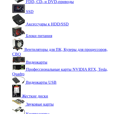
FDD, CD- и DVD-приводы
SSD
Аксессуары к HDD/SSD
Блоки питания
Вентиляторы для ПК, Кулеры для процессоров,
СВО
Видеокарты
Профессиональные карты NVIDIA RTX, Tesla,
Quadro
Видеокарты USB
Жесткие диски
Звуковые карты
Контроллеры