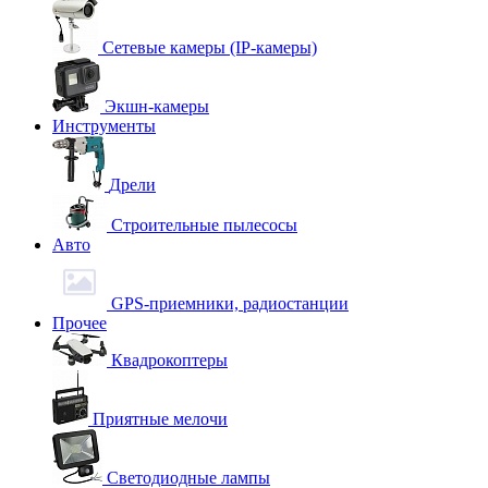
Сетевые камеры (IP-камеры)
Экшн-камеры
Инструменты
Дрели
Строительные пылесосы
Авто
GPS-приемники, радиостанции
Прочее
Квадрокоптеры
Приятные мелочи
Светодиодные лампы