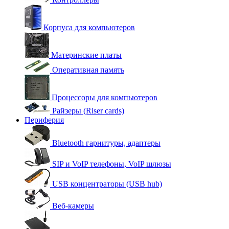
Корпуса для компьютеров
Материнские платы
Оперативная память
Процессоры для компьютеров
Райзеры (Riser cards)
Периферия
Bluetooth гарнитуры, адаптеры
SIP и VoIP телефоны, VoIP шлюзы
USB концентраторы (USB hub)
Веб-камеры