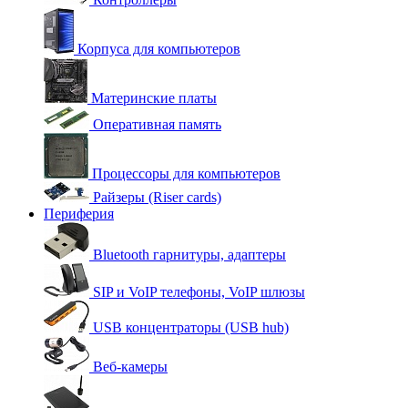
Корпуса для компьютеров
Материнские платы
Оперативная память
Процессоры для компьютеров
Райзеры (Riser cards)
Периферия
Bluetooth гарнитуры, адаптеры
SIP и VoIP телефоны, VoIP шлюзы
USB концентраторы (USB hub)
Веб-камеры