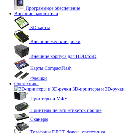
Программное обеспечение
Внешние накопители
SD карты
Внешние жесткие диски
Внешние корпуса для HDD/SSD
Карты CompactFlash
Флешки
Оргтехника
3D-принтеры и 3D-ручки
Принтеры и МФУ
Принтеры печати этикеток прочие
Сканеры
Телефоны DECT, факсы, оргтехника