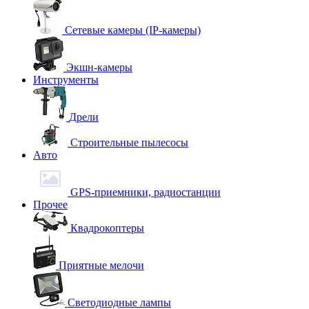
Сетевые камеры (IP-камеры)
Экшн-камеры
Инструменты
Дрели
Строительные пылесосы
Авто
GPS-приемники, радиостанции
Прочее
Квадрокоптеры
Приятные мелочи
Светодиодные лампы