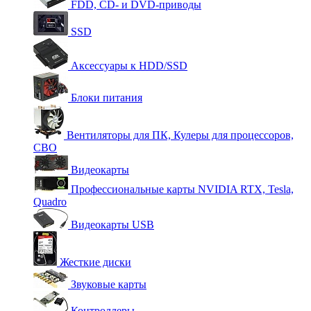
FDD, CD- и DVD-приводы
SSD
Аксессуары к HDD/SSD
Блоки питания
Вентиляторы для ПК, Кулеры для процессоров,
СВО
Видеокарты
Профессиональные карты NVIDIA RTX, Tesla,
Quadro
Видеокарты USB
Жесткие диски
Звуковые карты
Контроллеры