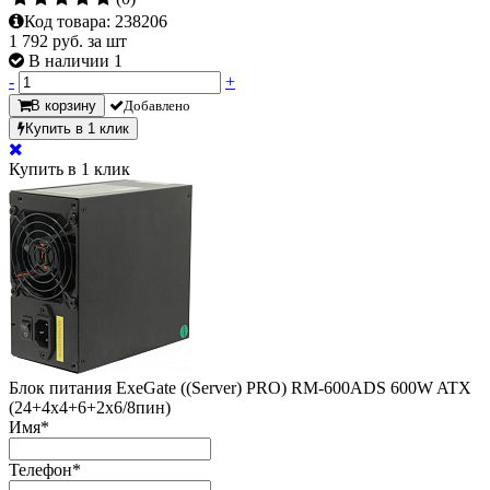
Код товара:
238206
1 792
руб. за шт
В наличии 1
-
+
В корзину
Добавлено
Купить в 1 клик
Купить в 1 клик
Блок питания ExeGate ((Server) PRO) RM-600ADS
600W ATX
(24+4x4+6+2х6/8пин)
Имя
*
Телефон
*