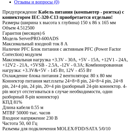
Отзывы и вопросы
(0)
Предупреждение
Кабель питания (компьютер - розетка) с
коннектором IEC-320-C13 приобретается отдельно!
Размеры (ширина x высота x глубина)
150 x 86 x 165 мм
Объем
4.512500
Гарантия (месяцев)
6
Модель
ServerPRO-600ADS
Максимальный входной ток
8 А
Наличие PFC
Блок питания с активным PFC (Power Factor
Correction) модулем
Максимальная нагрузка
+3.3V - 30A, +5V - 15A, +12V1 - 24A,
+12V2 - 21A, +5VSB - 2.5A, -12V - 0.3A; Комбинированная
нагрузка: +3.3V&+5V - 145 Вт, 12V - 455 Вт
Охлаждение блока питания
2 вентилятора: 80 x 80 мм
Коннектор питания мат.платы
24+8+8 pin, 24+8+4 pin, 24+8
pin, 24+4 pin, 24 pin, 20+4 pin (разборный 24-pin коннектор. 4-
pin могут отстегиваться в случае необходимости, один
разборный 8-pin коннектор)
КПД
81%
Длина кабеля
0.55 м
MTBF
50000 тыс. часов
Входное напряжение
230 В
Частота
50, 60 Гц
Разъемы для подключения MOLEX/FDD/SATA
5/0/10