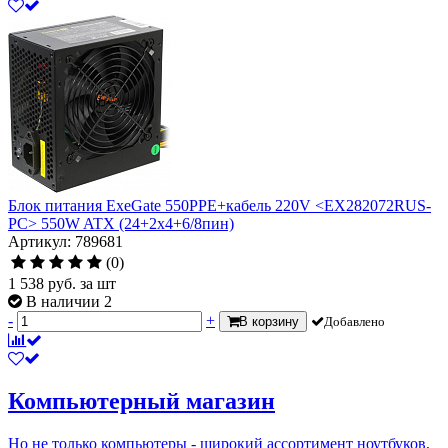
Блок питания ExeGate 550PPE+кабель 220V <EX282072RUS-
PC> 550W ATX (24+2x4+6/8пин)
Артикул: 789681
(0)
1 538
руб.
за шт
В наличии 2
-
+
В корзину
Добавлено
Компьютерный магазин
Но не только компьютеры - широкий ассортимент ноутбуков,