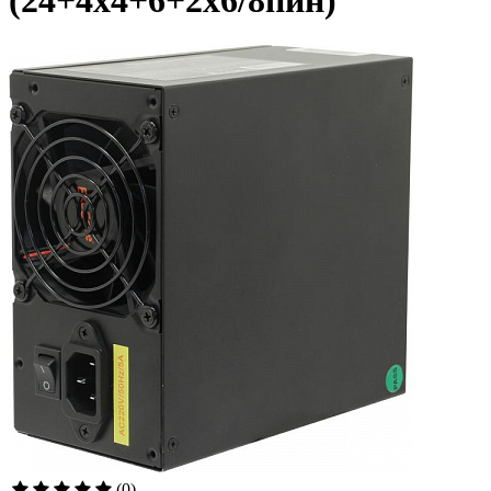
(24+4x4+6+2х6/8пин)
(0)