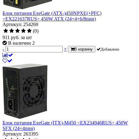
Блок питания ExeGate (ATX-)450NPXE(+PFC)
<EX221637RUS> 450W ATX (24+4+6/8пин)
Артикул: 254269
(0)
911
руб.
за шт
В наличии 2
-
+
В корзину
Добавлено
Блок питания ExeGate (ITX)-M450 <EX234946RUS> 450W
SFX (24+4пин)
Артикул: 263395