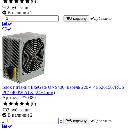
(0)
912
руб.
за шт
В наличии 2
-
+
В корзину
Добавлено
Блок питания ExeGate UNS400+кабель 220V <ES261567RUS-
PC> 400W ATX (24+4пин)
Артикул: 770380
(0)
733
руб.
за шт
В наличии 2
-
+
В корзину
Добавлено