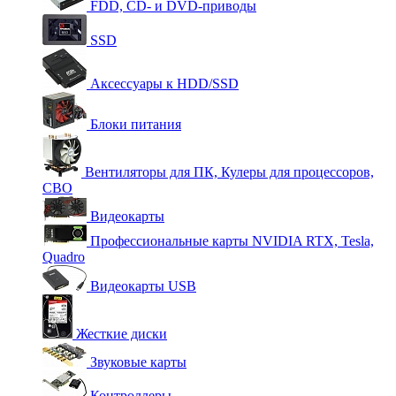
FDD, CD- и DVD-приводы
SSD
Аксессуары к HDD/SSD
Блоки питания
Вентиляторы для ПК, Кулеры для процессоров,
СВО
Видеокарты
Профессиональные карты NVIDIA RTX, Tesla,
Quadro
Видеокарты USB
Жесткие диски
Звуковые карты
Контроллеры