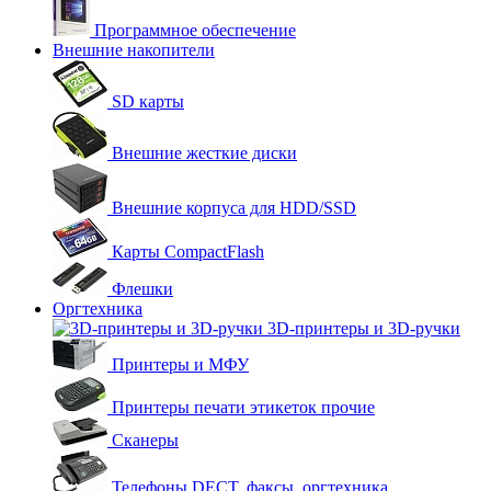
Программное обеспечение
Внешние накопители
SD карты
Внешние жесткие диски
Внешние корпуса для HDD/SSD
Карты CompactFlash
Флешки
Оргтехника
3D-принтеры и 3D-ручки
Принтеры и МФУ
Принтеры печати этикеток прочие
Сканеры
Телефоны DECT, факсы, оргтехника