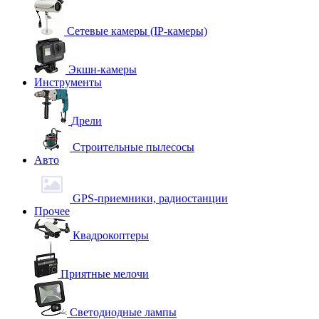
Сетевые камеры (IP-камеры)
Экшн-камеры
Инструменты
Дрели
Строительные пылесосы
Авто
GPS-приемники, радиостанции
Прочее
Квадрокоптеры
Приятные мелочи
Светодиодные лампы