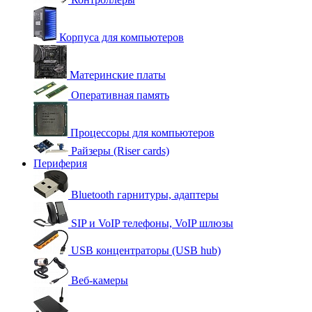
Корпуса для компьютеров
Материнские платы
Оперативная память
Процессоры для компьютеров
Райзеры (Riser cards)
Периферия
Bluetooth гарнитуры, адаптеры
SIP и VoIP телефоны, VoIP шлюзы
USB концентраторы (USB hub)
Веб-камеры