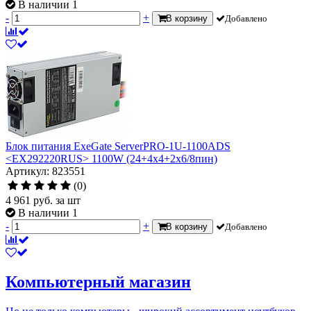
В наличии 1
-
+
В корзину
Добавлено
Блок питания ExeGate ServerPRO-1U-1100ADS
<EX292220RUS> 1100W (24+4x4+2x6/8пин)
Артикул: 823551
(0)
4 961
руб.
за шт
В наличии 1
-
+
В корзину
Добавлено
Компьютерный магазин