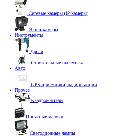
Сетевые камеры (IP-камеры)
Экшн-камеры
Инструменты
Дрели
Строительные пылесосы
Авто
GPS-приемники, радиостанции
Прочее
Квадрокоптеры
Приятные мелочи
Светодиодные лампы