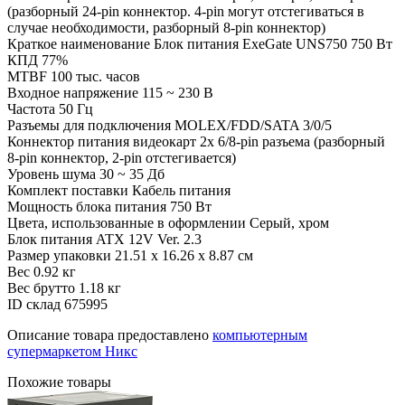
(разборный 24-pin коннектор. 4-pin могут отстегиваться в
случае необходимости, разборный 8-pin коннектор)
Краткое наименование
Блок питания ExeGate UNS750 750 Вт
КПД
77%
MTBF
100 тыс. часов
Входное напряжение
115 ~ 230 В
Частота
50 Гц
Разъемы для подключения MOLEX/FDD/SATA
3/0/5
Коннектор питания видеокарт
2x 6/8-pin разъема (разборный
8-pin коннектор, 2-pin отстегивается)
Уровень шума
30 ~ 35 Дб
Комплект поставки
Кабель питания
Мощность блока питания
750 Вт
Цвета, использованные в оформлении
Серый, хром
Блок питания
ATX 12V Ver. 2.3
Размер упаковки
21.51 x 16.26 x 8.87 см
Вес
0.92 кг
Вес брутто
1.18 кг
ID склад
675995
Описание товара предоставлено
компьютерным
супермаркетом Никс
Похожие товары