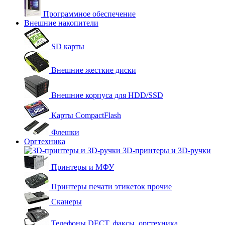
Программное обеспечение
Внешние накопители
SD карты
Внешние жесткие диски
Внешние корпуса для HDD/SSD
Карты CompactFlash
Флешки
Оргтехника
3D-принтеры и 3D-ручки
Принтеры и МФУ
Принтеры печати этикеток прочие
Сканеры
Телефоны DECT, факсы, оргтехника