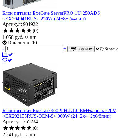
Блок питания ExeGate ServerPRO-1U-250ADS
<EX264941RUS> 250W (24+8+2x4пин)
Артикул: 901922
(0)
1 058
руб.
за шт
В наличии 10
-
+
В корзину
Добавлено
Блок питания ExeGate 900PPH-LT-OEM+кабель 220V
<EX292155RUS-OEM-S> 900W (24+2x4+2x6/8пин)
Артикул: 755234
(0)
2 241
руб.
за шт