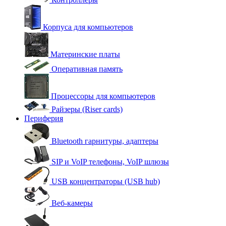
Корпуса для компьютеров
Материнские платы
Оперативная память
Процессоры для компьютеров
Райзеры (Riser cards)
Периферия
Bluetooth гарнитуры, адаптеры
SIP и VoIP телефоны, VoIP шлюзы
USB концентраторы (USB hub)
Веб-камеры