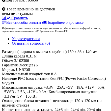
Код товара:
795056
Товар временно не доступен
цена не актуальна
Сравнить
Все способы оплаты
Подробнее о доставке
Информация о ценах товара и комплектации указанная на сайте не является офертой в смысле,
определяемом положениями ст. 435 Гражданского Кодекса РФ.
Характеристики
Отзывы и вопросы
(0)
Размеры (ширина x высота x глубина)
150 x 86 x 140 мм
Длина кабеля
0.31 м
Объем
3.102306
Гарантия (месяцев)
6
Модель
UNS750
Максимальный входной ток
8 А
Наличие PFC
Блок питания без PFC (Power Factor Correction)
модуля
Максимальная нагрузка
+3.3V - 25A, +5V - 18A, +12V - 60A,
+5VSB - 2.5A, -12V - 0.3A; Комбинированная нагрузка:
+3.3V&+5V - 150 Вт
Охлаждение блока питания
1 вентилятор: 120 x 120 мм (на
нижней стенке)
Коннектор питания мат.платы
24+8 pin, 24+4 pin, 20+4 pin