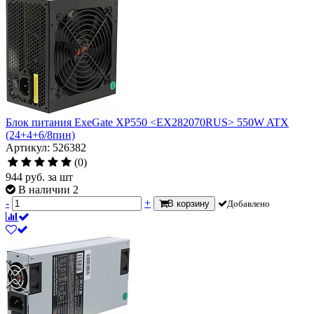
Блок питания ExeGate XP550 <EX282070RUS> 550W ATX
(24+4+6/8пин)
Артикул: 526382
(0)
944
руб.
за шт
В наличии 2
-
+
В корзину
Добавлено