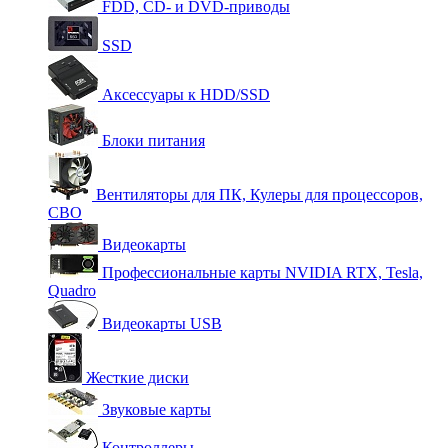
FDD, CD- и DVD-приводы
SSD
Аксессуары к HDD/SSD
Блоки питания
Вентиляторы для ПК, Кулеры для процессоров,
СВО
Видеокарты
Профессиональные карты NVIDIA RTX, Tesla,
Quadro
Видеокарты USB
Жесткие диски
Звуковые карты
Контроллеры