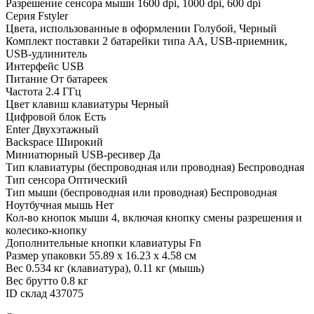
Разрешение сенсора мыши
1600 dpi, 1000 dpi, 600 dpi
Серия
Fstyler
Цвета, использованные в оформлении
Голубой, Черный
Комплект поставки
2 батарейки типа AA, USB-приемник,
USB-удлинитель
Интерфейс
USB
Питание
От батареек
Частота
2.4 ГГц
Цвет клавиш клавиатуры
Черный
Цифровой блок
Есть
Enter
Двухэтажный
Backspace
Широкий
Миниатюрный USB-ресивер
Да
Тип клавиатуры (беспроводная или проводная)
Беспроводная
Тип сенсора
Оптический
Тип мыши (беспроводная или проводная)
Беспроводная
Ноутбучная мышь
Нет
Кол-во кнопок мыши
4, включая кнопку смены разрешения и
колесико-кнопку
Дополнительные кнопки клавиатуры
Fn
Размер упаковки
55.89 x 16.23 x 4.58 см
Вес
0.534 кг (клавиатура), 0.11 кг (мышь)
Вес брутто
0.8 кг
ID склад
437075