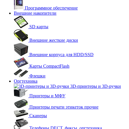
Программное обеспечение
Внешние накопители
SD карты
Внешние жесткие диски
Внешние корпуса для HDD/SSD
Карты CompactFlash
Флешки
Оргтехника
3D-принтеры и 3D-ручки
Принтеры и МФУ
Принтеры печати этикеток прочие
Сканеры
Телефоны DECT, факсы, оргтехника