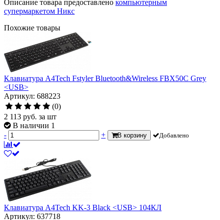
Описание товара предоставлено
компьютерным
супермаркетом Никс
Похожие товары
Клавиатура A4Tech Fstyler Bluetooth&Wireless FBX50C Grey
<USB>
Артикул: 688223
(0)
2 113
руб.
за шт
В наличии 1
-
+
В корзину
Добавлено
Клавиатура A4Tech KK-3 Black <USB> 104КЛ
Артикул: 637718