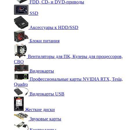
FDD, CD- и DVD-приводы
SSD
Аксессуары к HDD/SSD
Блоки питания
Вентиляторы для ПК, Кулеры для процессоров,
СВО
Видеокарты
Профессиональные карты NVIDIA RTX, Tesla,
Quadro
Видеокарты USB
Жесткие диски
Звуковые карты
Контроллеры