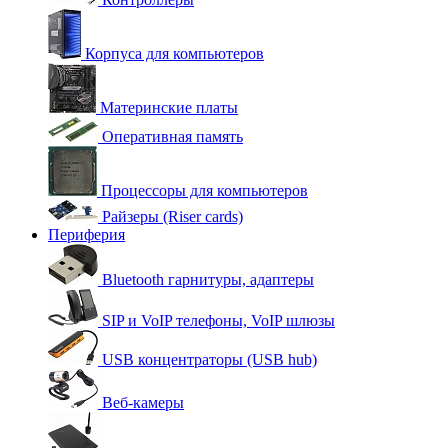
Корпуса для компьютеров
Материнские платы
Оперативная память
Процессоры для компьютеров
Райзеры (Riser cards)
Периферия
Bluetooth гарнитуры, адаптеры
SIP и VoIP телефоны, VoIP шлюзы
USB концентраторы (USB hub)
Веб-камеры