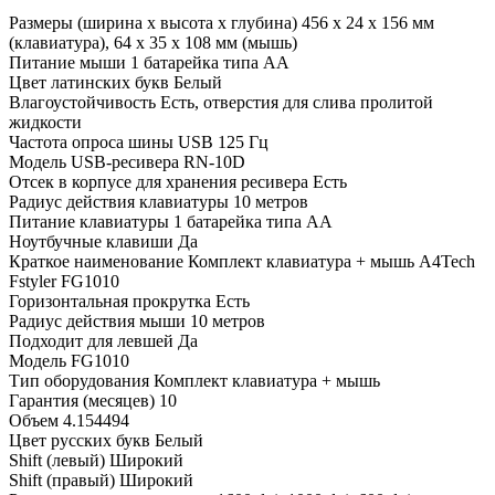
Размеры (ширина x высота x глубина)
456 х 24 х 156 мм
(клавиатура), 64 x 35 x 108 мм (мышь)
Питание мыши
1 батарейка типа AA
Цвет латинских букв
Белый
Влагоустойчивость
Есть, отверстия для слива пролитой
жидкости
Частота опроса шины USB
125 Гц
Модель USB-ресивера
RN-10D
Отсек в корпусе для хранения ресивера
Есть
Радиус действия клавиатуры
10 метров
Питание клавиатуры
1 батарейка типа AA
Ноутбучные клавиши
Да
Краткое наименование
Комплект клавиатура + мышь A4Tech
Fstyler FG1010
Горизонтальная прокрутка
Есть
Радиус действия мыши
10 метров
Подходит для левшей
Да
Модель
FG1010
Тип оборудования
Комплект клавиатура + мышь
Гарантия (месяцев)
10
Объем
4.154494
Цвет русских букв
Белый
Shift (левый)
Широкий
Shift (правый)
Широкий