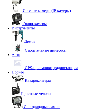
Сетевые камеры (IP-камеры)
Экшн-камеры
Инструменты
Дрели
Строительные пылесосы
Авто
GPS-приемники, радиостанции
Прочее
Квадрокоптеры
Приятные мелочи
Светодиодные лампы