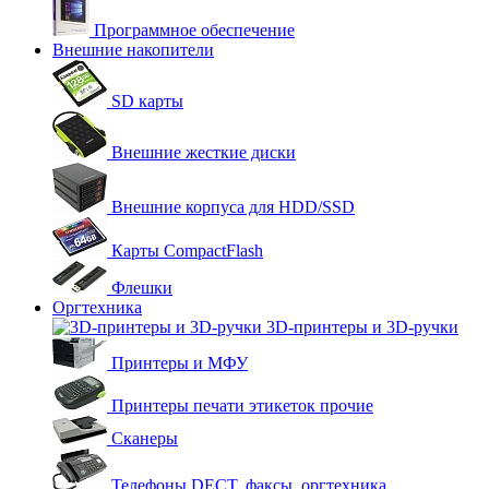
Программное обеспечение
Внешние накопители
SD карты
Внешние жесткие диски
Внешние корпуса для HDD/SSD
Карты CompactFlash
Флешки
Оргтехника
3D-принтеры и 3D-ручки
Принтеры и МФУ
Принтеры печати этикеток прочие
Сканеры
Телефоны DECT, факсы, оргтехника