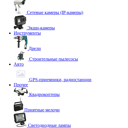
Сетевые камеры (IP-камеры)
Экшн-камеры
Инструменты
Дрели
Строительные пылесосы
Авто
GPS-приемники, радиостанции
Прочее
Квадрокоптеры
Приятные мелочи
Светодиодные лампы