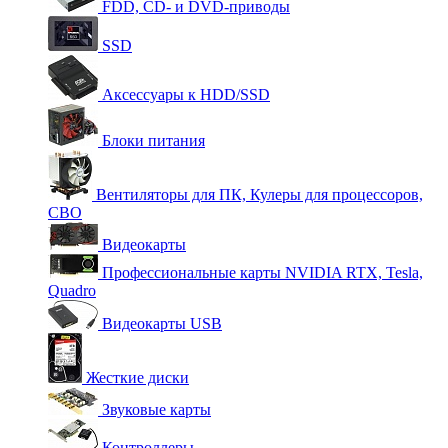
FDD, CD- и DVD-приводы
SSD
Аксессуары к HDD/SSD
Блоки питания
Вентиляторы для ПК, Кулеры для процессоров,
СВО
Видеокарты
Профессиональные карты NVIDIA RTX, Tesla,
Quadro
Видеокарты USB
Жесткие диски
Звуковые карты
Контроллеры