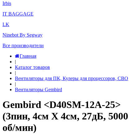
Irbis
IT BAGGAGE
LK
Ninebot By Segway
Все производители
Главная
|
Каталог товаров
|
Вентиляторы для ПК, Кулеры для процессоров, СВО
|
Вентиляторы Gembird
Gembird <D40SM-12A-25>
(3пин, 4см Х 4см, 27дБ, 5000
об/мин)