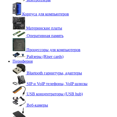
Корпуса для компьютеров
Материнские платы
Оперативная память
Процессоры для компьютеров
Райзеры (Riser cards)
Периферия
Bluetooth гарнитуры, адаптеры
SIP и VoIP телефоны, VoIP шлюзы
USB концентраторы (USB hub)
Веб-камеры