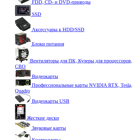
FDD, CD- и DVD-приводы
SSD
Аксессуары к HDD/SSD
Блоки питания
Вентиляторы для ПК, Кулеры для процессоров,
СВО
Видеокарты
Профессиональные карты NVIDIA RTX, Tesla,
Quadro
Видеокарты USB
Жесткие диски
Звуковые карты
Контроллеры