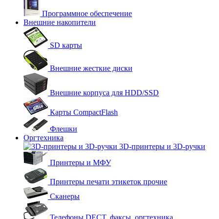
Программное обеспечение
Внешние накопители
SD карты
Внешние жесткие диски
Внешние корпуса для HDD/SSD
Карты CompactFlash
Флешки
Оргтехника
3D-принтеры и 3D-ручки
Принтеры и МФУ
Принтеры печати этикеток прочие
Сканеры
Телефоны DECT, факсы, оргтехника