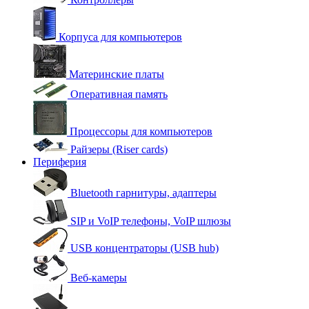
Корпуса для компьютеров
Материнские платы
Оперативная память
Процессоры для компьютеров
Райзеры (Riser cards)
Периферия
Bluetooth гарнитуры, адаптеры
SIP и VoIP телефоны, VoIP шлюзы
USB концентраторы (USB hub)
Веб-камеры