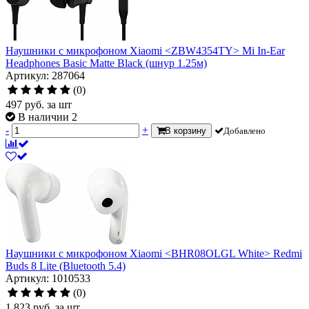
Наушники с микрофоном Xiaomi <ZBW4354TY> Mi In-Ear
Headphones Basic Matte Black (шнур 1.25м)
Артикул: 287064
(0)
497
руб.
за шт
В наличии 2
-
+
В корзину
Добавлено
Наушники с микрофоном Xiaomi <BHR08OLGL White> Redmi
Buds 8 Lite (Bluetooth 5.4)
Артикул: 1010533
(0)
1 823
руб.
за шт