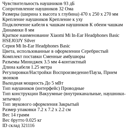
Чувствительность наушников
93 дБ
Сопротивление наушников
32 Ома
Размеры (ширина x высота x глубина)
470 х 250 х 270 мм
Крепление наушников
Крепление к уху
Подключение кабеля к чашкам наушников
К обеим чашкам
Динамики
8 мм
Краткое наименование
Xiaomi Mi In-Ear Headphones Basic
HSEJ03JY Silver
Серия
Mi In-Ear Headphones Basic
Цвета, использованные в оформлении
Серебристый
Комплект поставки
Сменные амбушюры
Разъемы
Миниджек 3.5 мм 4-контактный
Длина кабеля
1.25 метра
Регулировки/Настройки
Воспроизведение/Пауза, Прием
звонков
Выходная мощность
До 5 мВт
Тип наушников (интерфейс)
Проводные
Тип конструкции
Вакуумные (внутриканальные, наушники-
затычки)
Тип звукового оформления
Закрытый
Размер упаковки
7.2 x 7.2 x 2.2 см
Вес
14 грамм
Вес брутто
0.025 кг
ID склад
321116