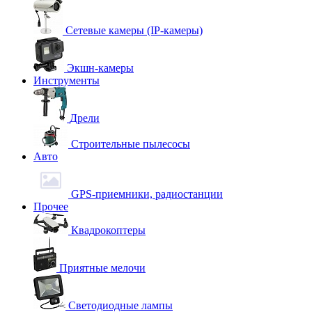
Сетевые камеры (IP-камеры)
Экшн-камеры
Инструменты
Дрели
Строительные пылесосы
Авто
GPS-приемники, радиостанции
Прочее
Квадрокоптеры
Приятные мелочи
Светодиодные лампы