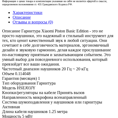
Информация о ценах товара и комплектации указанная на сайте не является офертой в смысле,
определяемом положениями ст. 435 Гражданского Кодекса РФ.
Характеристики
Описание
Отзывы и вопросы
(0)
Описание
Гарнитура Xiaomi Piston Basic Edition - это не
просто наушники, это надежный и стильный инструмент для
тех, кто ценит качественный звук в любой ситуации. Они
сочетают в себе долговечность материалов, эргономичный
дизайн и звуковую гармонию, делая каждое прослушивание
по-настоящему приятным и захватывающим событием. Это
умный выбор для повседневного использования, который
превзойдет все ваши ожидания.
Частотный диапазон наушников
20 Гц ~ 20 кГц
Объем
0.114048
Гарантия (месяцев)
1
Тип оборудования
Гарнитура
Модель
HSEJ03JY
Кнопки/регуляторы на кабеле
Принять вызов
Направленность микрофона
всенаправленный
Система шумоподавления у наушников или гарнитуры
Активная
Длина кабеля наушников
1.25 метра
Мощность
5 мВт