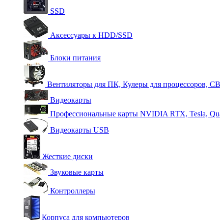
SSD
Аксессуары к HDD/SSD
Блоки питания
Вентиляторы для ПК, Кулеры для процессоров, С
Видеокарты
Профессиональные карты NVIDIA RTX, Tesla, Qu
Видеокарты USB
Жесткие диски
Звуковые карты
Контроллеры
Корпуса для компьютеров