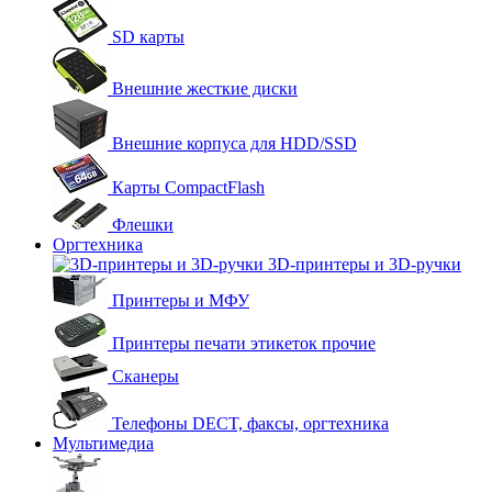
SD карты
Внешние жесткие диски
Внешние корпуса для HDD/SSD
Карты CompactFlash
Флешки
Оргтехника
3D-принтеры и 3D-ручки
Принтеры и МФУ
Принтеры печати этикеток прочие
Сканеры
Телефоны DECT, факсы, оргтехника
Мультимедиа