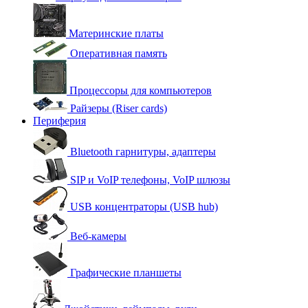
Материнские платы
Оперативная память
Процессоры для компьютеров
Райзеры (Riser cards)
Периферия
Bluetooth гарнитуры, адаптеры
SIP и VoIP телефоны, VoIP шлюзы
USB концентраторы (USB hub)
Веб-камеры
Графические планшеты