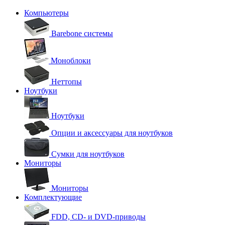
Компьютеры
Barebone системы
Моноблоки
Неттопы
Ноутбуки
Ноутбуки
Опции и аксессуары для ноутбуков
Сумки для ноутбуков
Мониторы
Мониторы
Комплектующие
FDD, CD- и DVD-приводы