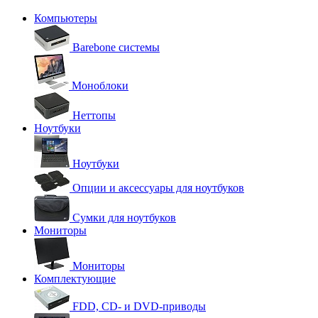
Компьютеры
Barebone системы
Моноблоки
Неттопы
Ноутбуки
Ноутбуки
Опции и аксессуары для ноутбуков
Сумки для ноутбуков
Мониторы
Мониторы
Комплектующие
FDD, CD- и DVD-приводы