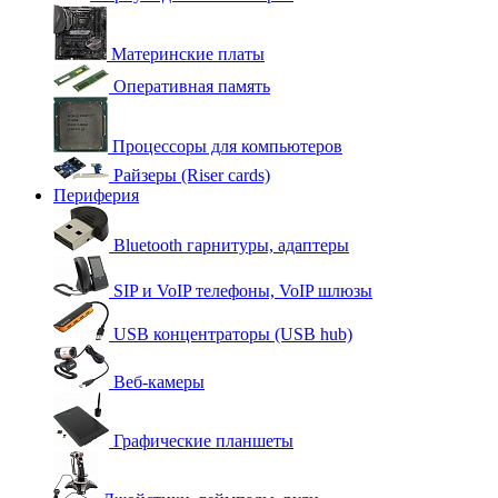
Материнские платы
Оперативная память
Процессоры для компьютеров
Райзеры (Riser cards)
Периферия
Bluetooth гарнитуры, адаптеры
SIP и VoIP телефоны, VoIP шлюзы
USB концентраторы (USB hub)
Веб-камеры
Графические планшеты