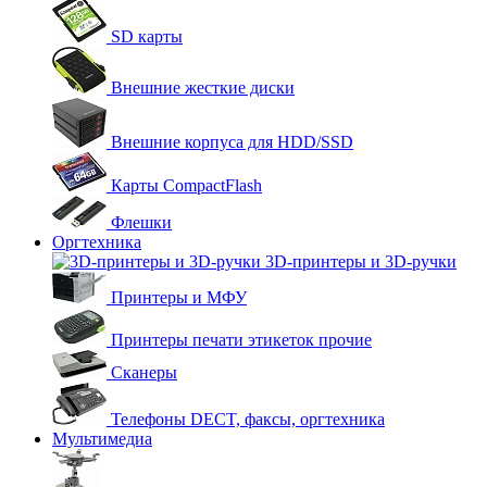
SD карты
Внешние жесткие диски
Внешние корпуса для HDD/SSD
Карты CompactFlash
Флешки
Оргтехника
3D-принтеры и 3D-ручки
Принтеры и МФУ
Принтеры печати этикеток прочие
Сканеры
Телефоны DECT, факсы, оргтехника
Мультимедиа