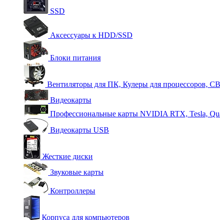
SSD
Аксессуары к HDD/SSD
Блоки питания
Вентиляторы для ПК, Кулеры для процессоров, С
Видеокарты
Профессиональные карты NVIDIA RTX, Tesla, Qu
Видеокарты USB
Жесткие диски
Звуковые карты
Контроллеры
Корпуса для компьютеров