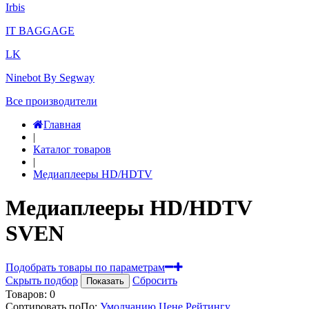
Irbis
IT BAGGAGE
LK
Ninebot By Segway
Все производители
Главная
|
Каталог товаров
|
Медиаплееры HD/HDTV
Медиаплееры HD/HDTV
SVEN
Подобрать товары по параметрам
Скрыть подбор
Сбросить
Показать
Товаров:
0
Сортировать по
По
:
Умолчанию
Цене
Рейтингу