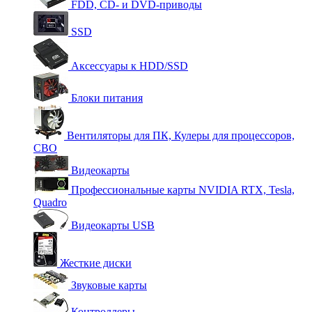
FDD, CD- и DVD-приводы
SSD
Аксессуары к HDD/SSD
Блоки питания
Вентиляторы для ПК, Кулеры для процессоров,
СВО
Видеокарты
Профессиональные карты NVIDIA RTX, Tesla,
Quadro
Видеокарты USB
Жесткие диски
Звуковые карты
Контроллеры