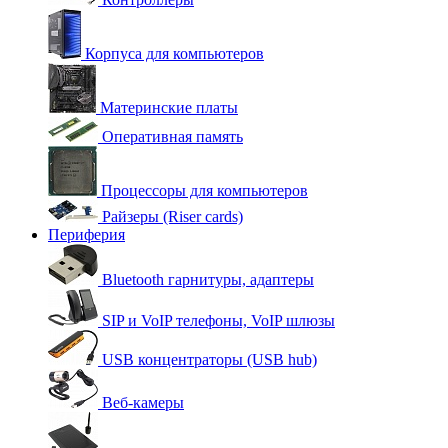
Корпуса для компьютеров
Материнские платы
Оперативная память
Процессоры для компьютеров
Райзеры (Riser cards)
Периферия
Bluetooth гарнитуры, адаптеры
SIP и VoIP телефоны, VoIP шлюзы
USB концентраторы (USB hub)
Веб-камеры