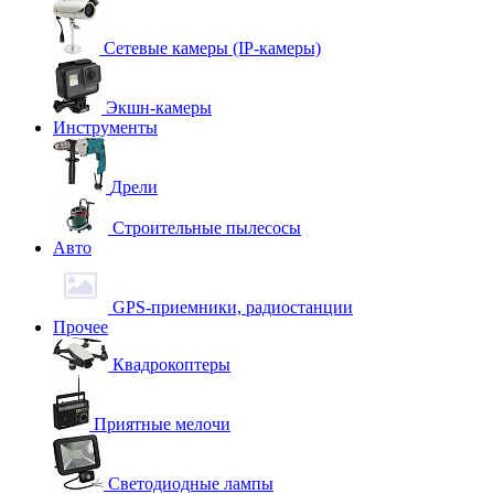
Сетевые камеры (IP-камеры)
Экшн-камеры
Инструменты
Дрели
Строительные пылесосы
Авто
GPS-приемники, радиостанции
Прочее
Квадрокоптеры
Приятные мелочи
Светодиодные лампы