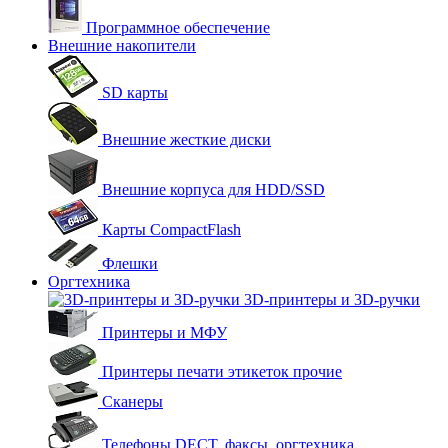
Программное обеспечение
Внешние накопители
SD карты
Внешние жесткие диски
Внешние корпуса для HDD/SSD
Карты CompactFlash
Флешки
Оргтехника
3D-принтеры и 3D-ручки
Принтеры и МФУ
Принтеры печати этикеток прочие
Сканеры
Телефоны DECT, факсы, оргтехника