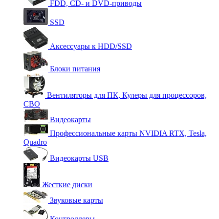
FDD, CD- и DVD-приводы
SSD
Аксессуары к HDD/SSD
Блоки питания
Вентиляторы для ПК, Кулеры для процессоров,
СВО
Видеокарты
Профессиональные карты NVIDIA RTX, Tesla,
Quadro
Видеокарты USB
Жесткие диски
Звуковые карты
Контроллеры