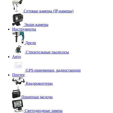
Сетевые камеры (IP-камеры)
Экшн-камеры
Инструменты
Дрели
Строительные пылесосы
Авто
GPS-приемники, радиостанции
Прочее
Квадрокоптеры
Приятные мелочи
Светодиодные лампы