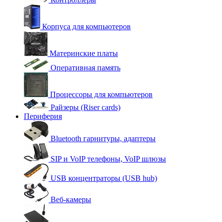
Корпуса для компьютеров
Материнские платы
Оперативная память
Процессоры для компьютеров
Райзеры (Riser cards)
Периферия
Bluetooth гарнитуры, адаптеры
SIP и VoIP телефоны, VoIP шлюзы
USB концентраторы (USB hub)
Веб-камеры