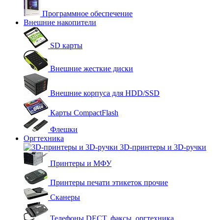
Программное обеспечение
Внешние накопители
SD карты
Внешние жесткие диски
Внешние корпуса для HDD/SSD
Карты CompactFlash
Флешки
Оргтехника
3D-принтеры и 3D-ручки
Принтеры и МФУ
Принтеры печати этикеток прочие
Сканеры
Телефоны DECT, факсы, оргтехника