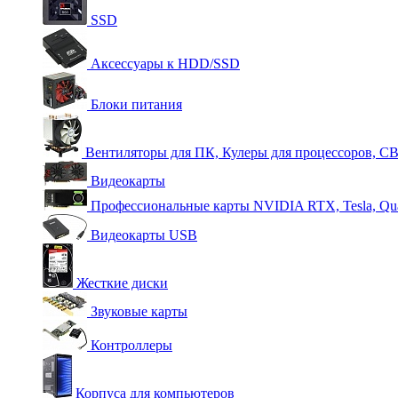
SSD
Аксессуары к HDD/SSD
Блоки питания
Вентиляторы для ПК, Кулеры для процессоров, С
Видеокарты
Профессиональные карты NVIDIA RTX, Tesla, Qu
Видеокарты USB
Жесткие диски
Звуковые карты
Контроллеры
Корпуса для компьютеров