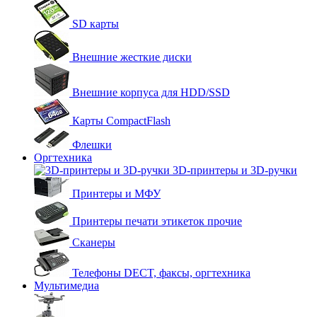
SD карты
Внешние жесткие диски
Внешние корпуса для HDD/SSD
Карты CompactFlash
Флешки
Оргтехника
3D-принтеры и 3D-ручки
Принтеры и МФУ
Принтеры печати этикеток прочие
Сканеры
Телефоны DECT, факсы, оргтехника
Мультимедиа