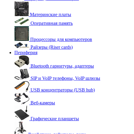
Материнские платы
Оперативная память
Процессоры для компьютеров
Райзеры (Riser cards)
Периферия
Bluetooth гарнитуры, адаптеры
SIP и VoIP телефоны, VoIP шлюзы
USB концентраторы (USB hub)
Веб-камеры
Графические планшеты