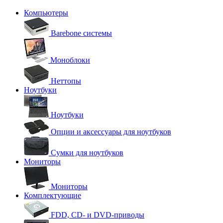
Компьютеры
Barebone системы
Моноблоки
Неттопы
Ноутбуки
Ноутбуки
Опции и аксессуары для ноутбуков
Сумки для ноутбуков
Мониторы
Мониторы
Комплектующие
FDD, CD- и DVD-приводы