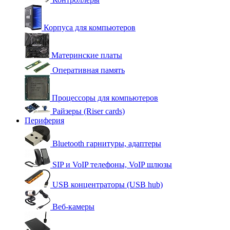
Корпуса для компьютеров
Материнские платы
Оперативная память
Процессоры для компьютеров
Райзеры (Riser cards)
Периферия
Bluetooth гарнитуры, адаптеры
SIP и VoIP телефоны, VoIP шлюзы
USB концентраторы (USB hub)
Веб-камеры