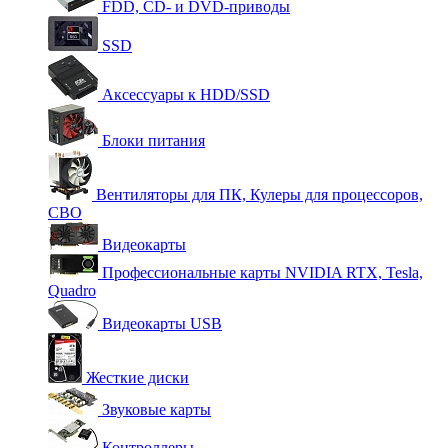
FDD, CD- и DVD-приводы
SSD
Аксессуары к HDD/SSD
Блоки питания
Вентиляторы для ПК, Кулеры для процессоров,
СВО
Видеокарты
Профессиональные карты NVIDIA RTX, Tesla,
Quadro
Видеокарты USB
Жесткие диски
Звуковые карты
Контроллеры