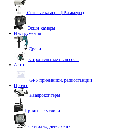
Сетевые камеры (IP-камеры)
Экшн-камеры
Инструменты
Дрели
Строительные пылесосы
Авто
GPS-приемники, радиостанции
Прочее
Квадрокоптеры
Приятные мелочи
Светодиодные лампы