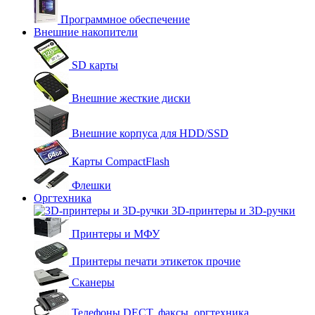
Программное обеспечение
Внешние накопители
SD карты
Внешние жесткие диски
Внешние корпуса для HDD/SSD
Карты CompactFlash
Флешки
Оргтехника
3D-принтеры и 3D-ручки
Принтеры и МФУ
Принтеры печати этикеток прочие
Сканеры
Телефоны DECT, факсы, оргтехника