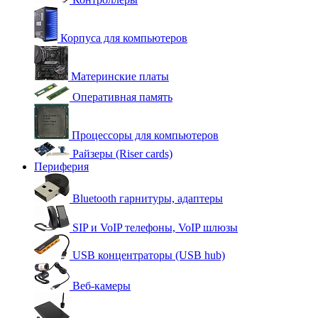
Корпуса для компьютеров
Материнские платы
Оперативная память
Процессоры для компьютеров
Райзеры (Riser cards)
Периферия
Bluetooth гарнитуры, адаптеры
SIP и VoIP телефоны, VoIP шлюзы
USB концентраторы (USB hub)
Веб-камеры