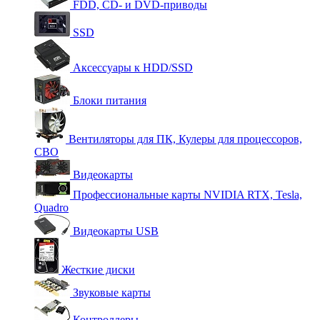
FDD, CD- и DVD-приводы
SSD
Аксессуары к HDD/SSD
Блоки питания
Вентиляторы для ПК, Кулеры для процессоров,
СВО
Видеокарты
Профессиональные карты NVIDIA RTX, Tesla,
Quadro
Видеокарты USB
Жесткие диски
Звуковые карты
Контроллеры