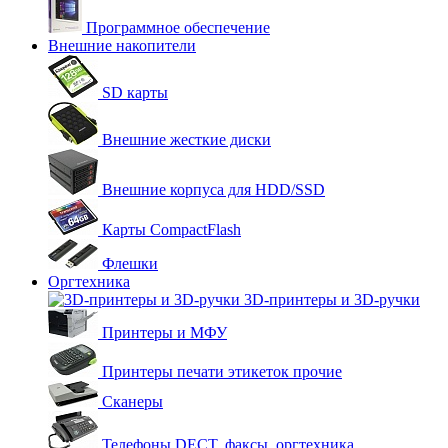
Программное обеспечение
Внешние накопители
SD карты
Внешние жесткие диски
Внешние корпуса для HDD/SSD
Карты CompactFlash
Флешки
Оргтехника
3D-принтеры и 3D-ручки
Принтеры и МФУ
Принтеры печати этикеток прочие
Сканеры
Телефоны DECT, факсы, оргтехника