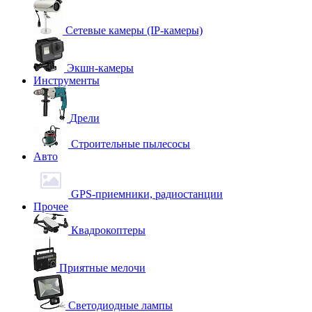
Сетевые камеры (IP-камеры)
Экшн-камеры
Инструменты
Дрели
Строительные пылесосы
Авто
GPS-приемники, радиостанции
Прочее
Квадрокоптеры
Приятные мелочи
Светодиодные лампы