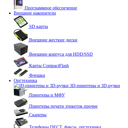
Программное обеспечение
Внешние накопители
SD карты
Внешние жесткие диски
Внешние корпуса для HDD/SSD
Карты CompactFlash
Флешки
Оргтехника
3D-принтеры и 3D-ручки
Принтеры и МФУ
Принтеры печати этикеток прочие
Сканеры
Телефоны DECT, факсы, оргтехника