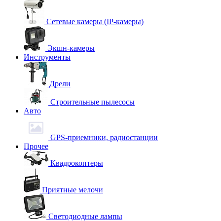
Сетевые камеры (IP-камеры)
Экшн-камеры
Инструменты
Дрели
Строительные пылесосы
Авто
GPS-приемники, радиостанции
Прочее
Квадрокоптеры
Приятные мелочи
Светодиодные лампы