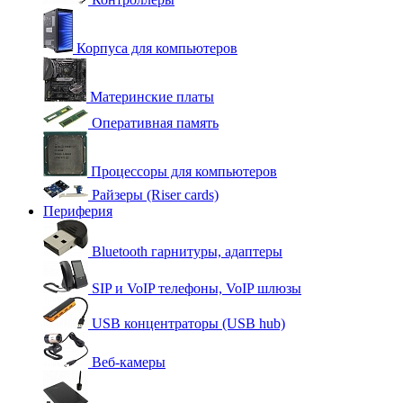
Корпуса для компьютеров
Материнские платы
Оперативная память
Процессоры для компьютеров
Райзеры (Riser cards)
Периферия
Bluetooth гарнитуры, адаптеры
SIP и VoIP телефоны, VoIP шлюзы
USB концентраторы (USB hub)
Веб-камеры