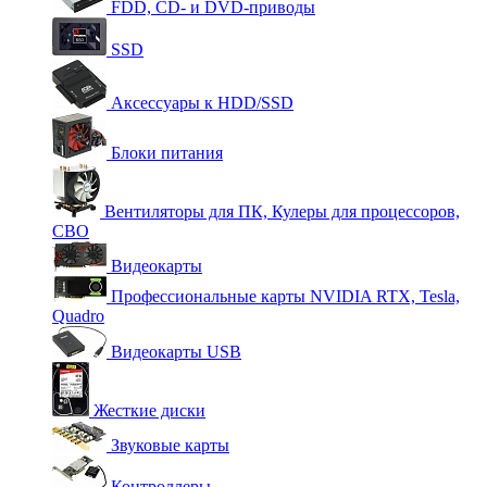
FDD, CD- и DVD-приводы
SSD
Аксессуары к HDD/SSD
Блоки питания
Вентиляторы для ПК, Кулеры для процессоров,
СВО
Видеокарты
Профессиональные карты NVIDIA RTX, Tesla,
Quadro
Видеокарты USB
Жесткие диски
Звуковые карты
Контроллеры