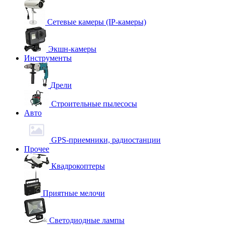
Сетевые камеры (IP-камеры)
Экшн-камеры
Инструменты
Дрели
Строительные пылесосы
Авто
GPS-приемники, радиостанции
Прочее
Квадрокоптеры
Приятные мелочи
Светодиодные лампы