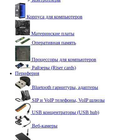
Корпуса для компьютеров
Материнские платы
Оперативная память
Процессоры для компьютеров
Райзеры (Riser cards)
Периферия
Bluetooth гарнитуры, адаптеры
SIP и VoIP телефоны, VoIP шлюзы
USB концентраторы (USB hub)
Веб-камеры