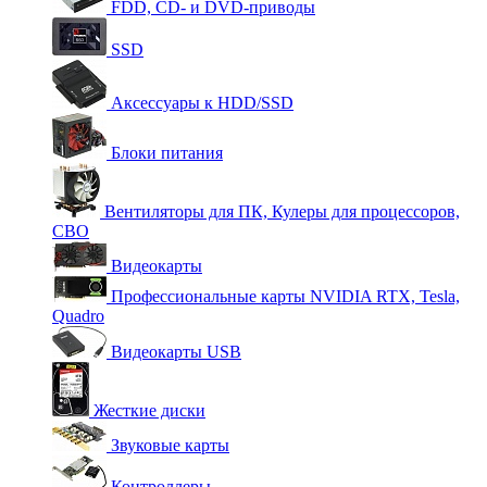
FDD, CD- и DVD-приводы
SSD
Аксессуары к HDD/SSD
Блоки питания
Вентиляторы для ПК, Кулеры для процессоров,
СВО
Видеокарты
Профессиональные карты NVIDIA RTX, Tesla,
Quadro
Видеокарты USB
Жесткие диски
Звуковые карты
Контроллеры