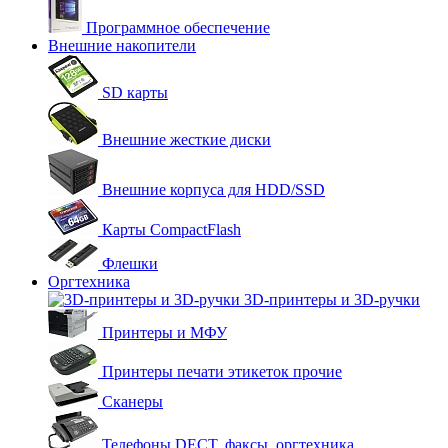
Программное обеспечение
Внешние накопители
SD карты
Внешние жесткие диски
Внешние корпуса для HDD/SSD
Карты CompactFlash
Флешки
Оргтехника
3D-принтеры и 3D-ручки
Принтеры и МФУ
Принтеры печати этикеток прочие
Сканеры
Телефоны DECT, факсы, оргтехника