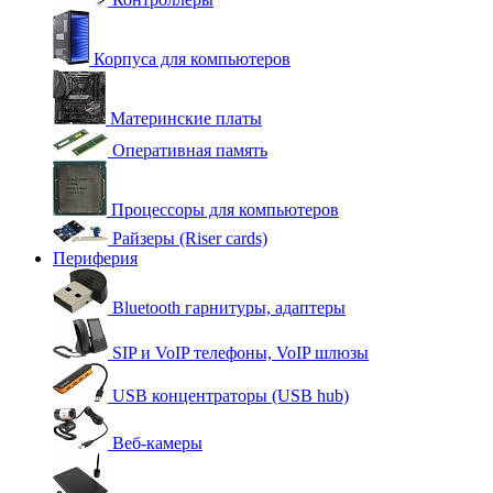
Корпуса для компьютеров
Материнские платы
Оперативная память
Процессоры для компьютеров
Райзеры (Riser cards)
Периферия
Bluetooth гарнитуры, адаптеры
SIP и VoIP телефоны, VoIP шлюзы
USB концентраторы (USB hub)
Веб-камеры