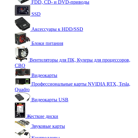
FDD, CD- и DVD-приводы
SSD
Аксессуары к HDD/SSD
Блоки питания
Вентиляторы для ПК, Кулеры для процессоров,
СВО
Видеокарты
Профессиональные карты NVIDIA RTX, Tesla,
Quadro
Видеокарты USB
Жесткие диски
Звуковые карты
Контроллеры