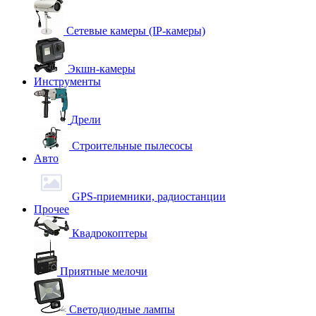
Сетевые камеры (IP-камеры)
Экшн-камеры
Инструменты
Дрели
Строительные пылесосы
Авто
GPS-приемники, радиостанции
Прочее
Квадрокоптеры
Приятные мелочи
Светодиодные лампы