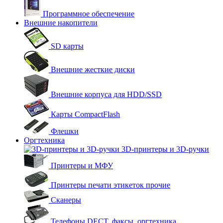
Программное обеспечение
Внешние накопители
SD карты
Внешние жесткие диски
Внешние корпуса для HDD/SSD
Карты CompactFlash
Флешки
Оргтехника
3D-принтеры и 3D-ручки
Принтеры и МФУ
Принтеры печати этикеток прочие
Сканеры
Телефоны DECT, факсы, оргтехника