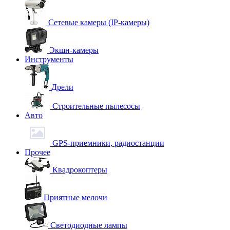
Сетевые камеры (IP-камеры)
Экшн-камеры
Инструменты
Дрели
Строительные пылесосы
Авто
GPS-приемники, радиостанции
Прочее
Квадрокоптеры
Приятные мелочи
Светодиодные лампы