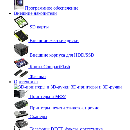
Программное обеспечение
Внешние накопители
SD карты
Внешние жесткие диски
Внешние корпуса для HDD/SSD
Карты CompactFlash
Флешки
Оргтехника
3D-принтеры и 3D-ручки
Принтеры и МФУ
Принтеры печати этикеток прочие
Сканеры
Телефоны DECT, факсы, оргтехника