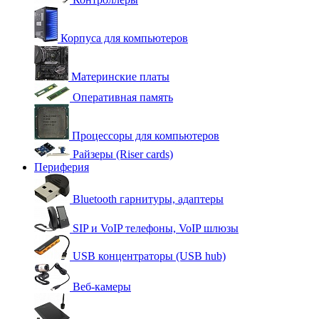
Корпуса для компьютеров
Материнские платы
Оперативная память
Процессоры для компьютеров
Райзеры (Riser cards)
Периферия
Bluetooth гарнитуры, адаптеры
SIP и VoIP телефоны, VoIP шлюзы
USB концентраторы (USB hub)
Веб-камеры