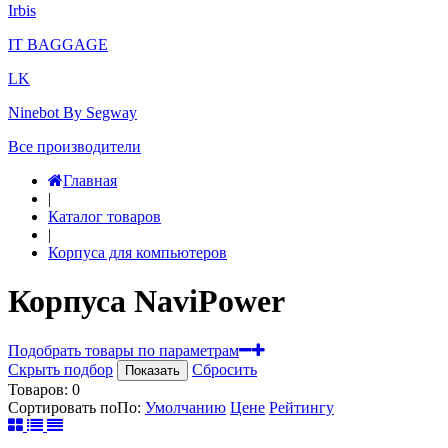
Irbis
IT BAGGAGE
LK
Ninebot By Segway
Все производители
Главная
|
Каталог товаров
|
Корпуса для компьютеров
Корпуса NaviPower
Подобрать товары по параметрам
Скрыть подбор
Сбросить
Показать
Товаров:
0
Сортировать по
По
:
Умолчанию
Цене
Рейтингу