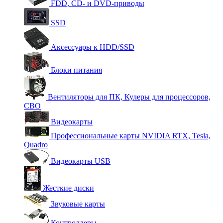
FDD, CD- и DVD-приводы
SSD
Аксессуары к HDD/SSD
Блоки питания
Вентиляторы для ПК, Кулеры для процессоров,
СВО
Видеокарты
Профессиональные карты NVIDIA RTX, Tesla,
Quadro
Видеокарты USB
Жесткие диски
Звуковые карты
Контроллеры