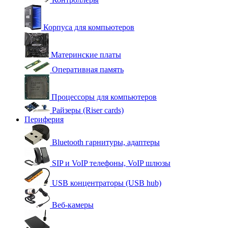
Корпуса для компьютеров
Материнские платы
Оперативная память
Процессоры для компьютеров
Райзеры (Riser cards)
Периферия
Bluetooth гарнитуры, адаптеры
SIP и VoIP телефоны, VoIP шлюзы
USB концентраторы (USB hub)
Веб-камеры