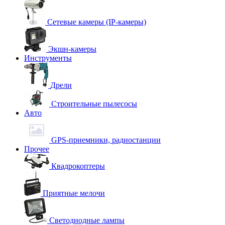
Сетевые камеры (IP-камеры)
Экшн-камеры
Инструменты
Дрели
Строительные пылесосы
Авто
GPS-приемники, радиостанции
Прочее
Квадрокоптеры
Приятные мелочи
Светодиодные лампы