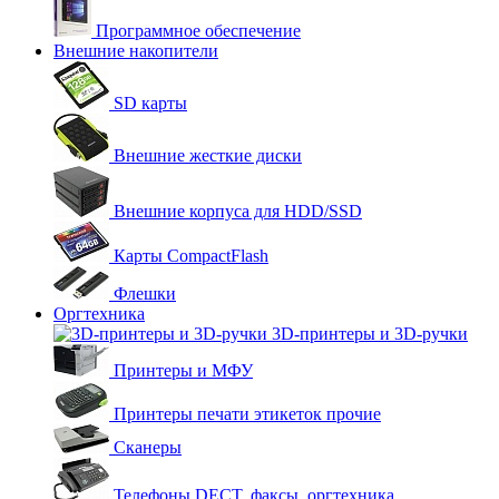
Программное обеспечение
Внешние накопители
SD карты
Внешние жесткие диски
Внешние корпуса для HDD/SSD
Карты CompactFlash
Флешки
Оргтехника
3D-принтеры и 3D-ручки
Принтеры и МФУ
Принтеры печати этикеток прочие
Сканеры
Телефоны DECT, факсы, оргтехника