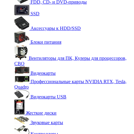
FDD, CD- и DVD-приводы
SSD
Аксессуары к HDD/SSD
Блоки питания
Вентиляторы для ПК, Кулеры для процессоров,
СВО
Видеокарты
Профессиональные карты NVIDIA RTX, Tesla,
Quadro
Видеокарты USB
Жесткие диски
Звуковые карты
Контроллеры