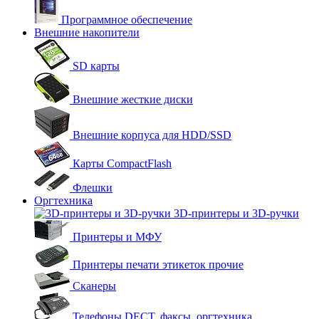
Программное обеспечение
Внешние накопители
SD карты
Внешние жесткие диски
Внешние корпуса для HDD/SSD
Карты CompactFlash
Флешки
Оргтехника
3D-принтеры и 3D-ручки
Принтеры и МФУ
Принтеры печати этикеток прочие
Сканеры
Телефоны DECT, факсы, оргтехника