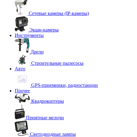
Сетевые камеры (IP-камеры)
Экшн-камеры
Инструменты
Дрели
Строительные пылесосы
Авто
GPS-приемники, радиостанции
Прочее
Квадрокоптеры
Приятные мелочи
Светодиодные лампы