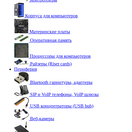
Корпуса для компьютеров
Материнские платы
Оперативная память
Процессоры для компьютеров
Райзеры (Riser cards)
Периферия
Bluetooth гарнитуры, адаптеры
SIP и VoIP телефоны, VoIP шлюзы
USB концентраторы (USB hub)
Веб-камеры