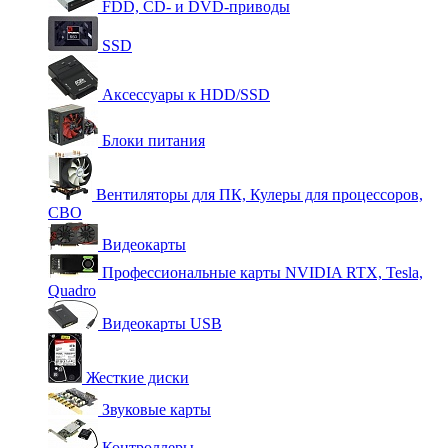
FDD, CD- и DVD-приводы
SSD
Аксессуары к HDD/SSD
Блоки питания
Вентиляторы для ПК, Кулеры для процессоров,
СВО
Видеокарты
Профессиональные карты NVIDIA RTX, Tesla,
Quadro
Видеокарты USB
Жесткие диски
Звуковые карты
Контроллеры