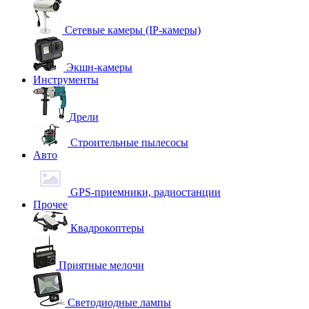
Сетевые камеры (IP-камеры)
Экшн-камеры
Инструменты
Дрели
Строительные пылесосы
Авто
GPS-приемники, радиостанции
Прочее
Квадрокоптеры
Приятные мелочи
Светодиодные лампы