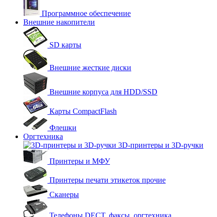
Программное обеспечение
Внешние накопители
SD карты
Внешние жесткие диски
Внешние корпуса для HDD/SSD
Карты CompactFlash
Флешки
Оргтехника
3D-принтеры и 3D-ручки
Принтеры и МФУ
Принтеры печати этикеток прочие
Сканеры
Телефоны DECT, факсы, оргтехника