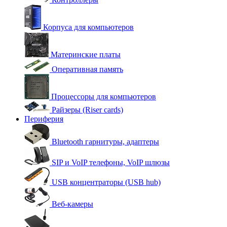
Корпуса для компьютеров
Материнские платы
Оперативная память
Процессоры для компьютеров
Райзеры (Riser cards)
Периферия
Bluetooth гарнитуры, адаптеры
SIP и VoIP телефоны, VoIP шлюзы
USB концентраторы (USB hub)
Веб-камеры