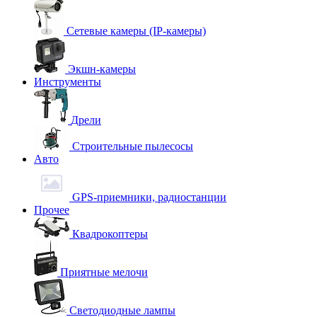
Сетевые камеры (IP-камеры)
Экшн-камеры
Инструменты
Дрели
Строительные пылесосы
Авто
GPS-приемники, радиостанции
Прочее
Квадрокоптеры
Приятные мелочи
Светодиодные лампы