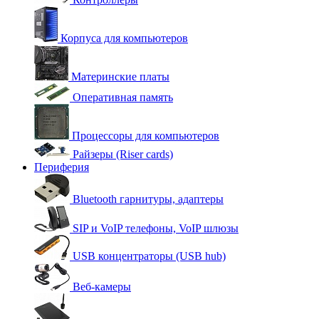
Корпуса для компьютеров
Материнские платы
Оперативная память
Процессоры для компьютеров
Райзеры (Riser cards)
Периферия
Bluetooth гарнитуры, адаптеры
SIP и VoIP телефоны, VoIP шлюзы
USB концентраторы (USB hub)
Веб-камеры