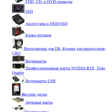
FDD, CD- и DVD-приводы
SSD
Аксессуары к HDD/SSD
Блоки питания
Вентиляторы для ПК, Кулеры для процессоров,
СВО
Видеокарты
Профессиональные карты NVIDIA RTX, Tesla,
Quadro
Видеокарты USB
Жесткие диски
Звуковые карты
Контроллеры