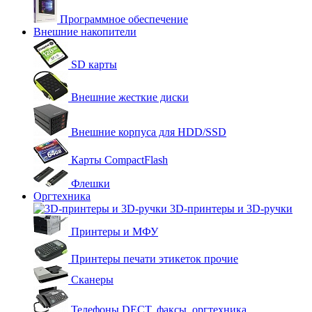
Программное обеспечение
Внешние накопители
SD карты
Внешние жесткие диски
Внешние корпуса для HDD/SSD
Карты CompactFlash
Флешки
Оргтехника
3D-принтеры и 3D-ручки
Принтеры и МФУ
Принтеры печати этикеток прочие
Сканеры
Телефоны DECT, факсы, оргтехника