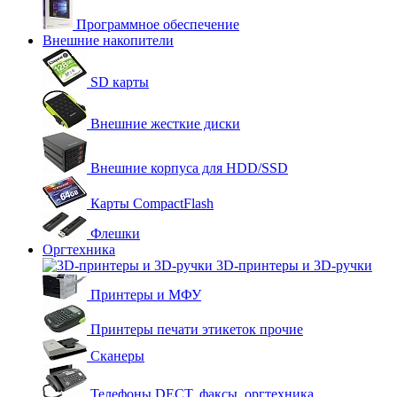
Программное обеспечение
Внешние накопители
SD карты
Внешние жесткие диски
Внешние корпуса для HDD/SSD
Карты CompactFlash
Флешки
Оргтехника
3D-принтеры и 3D-ручки
Принтеры и МФУ
Принтеры печати этикеток прочие
Сканеры
Телефоны DECT, факсы, оргтехника