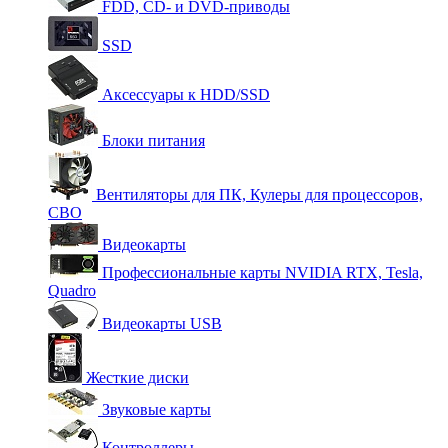
FDD, CD- и DVD-приводы
SSD
Аксессуары к HDD/SSD
Блоки питания
Вентиляторы для ПК, Кулеры для процессоров,
СВО
Видеокарты
Профессиональные карты NVIDIA RTX, Tesla,
Quadro
Видеокарты USB
Жесткие диски
Звуковые карты
Контроллеры