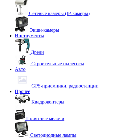
Сетевые камеры (IP-камеры)
Экшн-камеры
Инструменты
Дрели
Строительные пылесосы
Авто
GPS-приемники, радиостанции
Прочее
Квадрокоптеры
Приятные мелочи
Светодиодные лампы