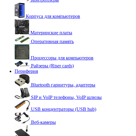
Корпуса для компьютеров
Материнские платы
Оперативная память
Процессоры для компьютеров
Райзеры (Riser cards)
Периферия
Bluetooth гарнитуры, адаптеры
SIP и VoIP телефоны, VoIP шлюзы
USB концентраторы (USB hub)
Веб-камеры