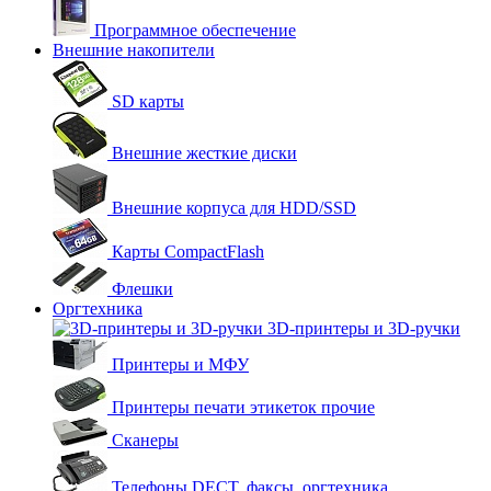
Программное обеспечение
Внешние накопители
SD карты
Внешние жесткие диски
Внешние корпуса для HDD/SSD
Карты CompactFlash
Флешки
Оргтехника
3D-принтеры и 3D-ручки
Принтеры и МФУ
Принтеры печати этикеток прочие
Сканеры
Телефоны DECT, факсы, оргтехника