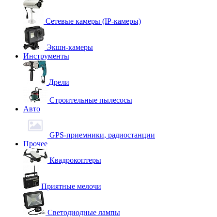
Сетевые камеры (IP-камеры)
Экшн-камеры
Инструменты
Дрели
Строительные пылесосы
Авто
GPS-приемники, радиостанции
Прочее
Квадрокоптеры
Приятные мелочи
Светодиодные лампы