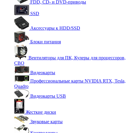
FDD, CD- и DVD-приводы
SSD
Аксессуары к HDD/SSD
Блоки питания
Вентиляторы для ПК, Кулеры для процессоров,
СВО
Видеокарты
Профессиональные карты NVIDIA RTX, Tesla,
Quadro
Видеокарты USB
Жесткие диски
Звуковые карты
Контроллеры