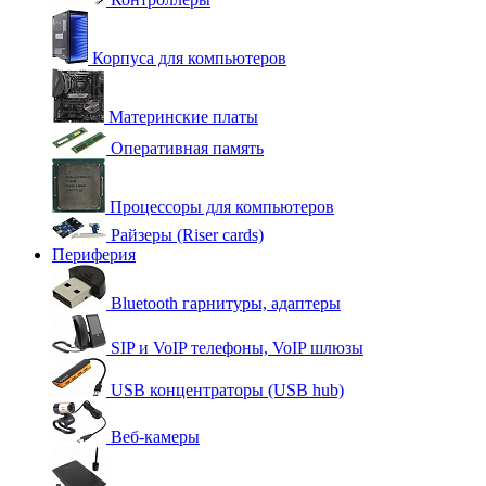
Корпуса для компьютеров
Материнские платы
Оперативная память
Процессоры для компьютеров
Райзеры (Riser cards)
Периферия
Bluetooth гарнитуры, адаптеры
SIP и VoIP телефоны, VoIP шлюзы
USB концентраторы (USB hub)
Веб-камеры