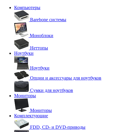
Компьютеры
Barebone системы
Моноблоки
Неттопы
Ноутбуки
Ноутбуки
Опции и аксессуары для ноутбуков
Сумки для ноутбуков
Мониторы
Мониторы
Комплектующие
FDD, CD- и DVD-приводы