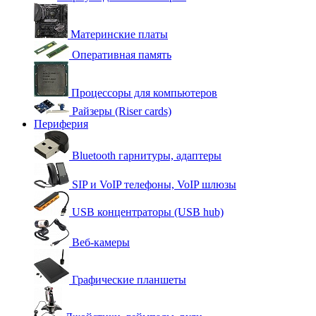
Материнские платы
Оперативная память
Процессоры для компьютеров
Райзеры (Riser cards)
Периферия
Bluetooth гарнитуры, адаптеры
SIP и VoIP телефоны, VoIP шлюзы
USB концентраторы (USB hub)
Веб-камеры
Графические планшеты