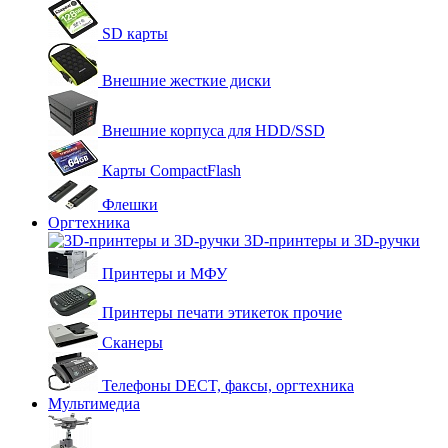
SD карты
Внешние жесткие диски
Внешние корпуса для HDD/SSD
Карты CompactFlash
Флешки
Оргтехника
3D-принтеры и 3D-ручки
Принтеры и МФУ
Принтеры печати этикеток прочие
Сканеры
Телефоны DECT, факсы, оргтехника
Мультимедиа