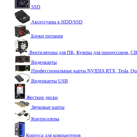
SSD
Аксессуары к HDD/SSD
Блоки питания
Вентиляторы для ПК, Кулеры для процессоров, С
Видеокарты
Профессиональные карты NVIDIA RTX, Tesla, Qu
Видеокарты USB
Жесткие диски
Звуковые карты
Контроллеры
Корпуса для компьютеров