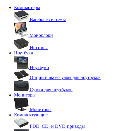
Компьютеры
Barebone системы
Моноблоки
Неттопы
Ноутбуки
Ноутбуки
Опции и аксессуары для ноутбуков
Сумки для ноутбуков
Мониторы
Мониторы
Комплектующие
FDD, CD- и DVD-приводы