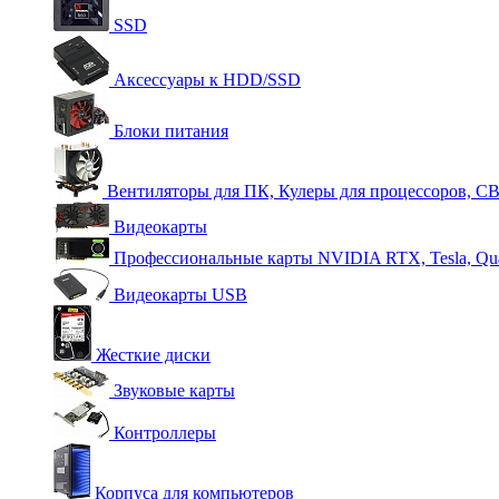
SSD
Аксессуары к HDD/SSD
Блоки питания
Вентиляторы для ПК, Кулеры для процессоров, С
Видеокарты
Профессиональные карты NVIDIA RTX, Tesla, Qu
Видеокарты USB
Жесткие диски
Звуковые карты
Контроллеры
Корпуса для компьютеров