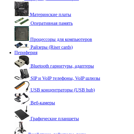
Материнские платы
Оперативная память
Процессоры для компьютеров
Райзеры (Riser cards)
Периферия
Bluetooth гарнитуры, адаптеры
SIP и VoIP телефоны, VoIP шлюзы
USB концентраторы (USB hub)
Веб-камеры
Графические планшеты