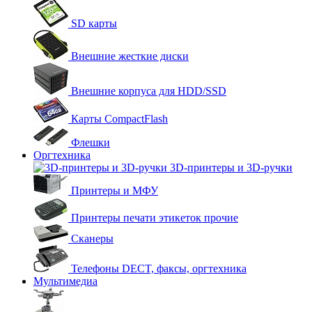
SD карты
Внешние жесткие диски
Внешние корпуса для HDD/SSD
Карты CompactFlash
Флешки
Оргтехника
3D-принтеры и 3D-ручки
Принтеры и МФУ
Принтеры печати этикеток прочие
Сканеры
Телефоны DECT, факсы, оргтехника
Мультимедиа