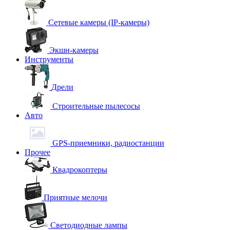
Сетевые камеры (IP-камеры)
Экшн-камеры
Инструменты
Дрели
Строительные пылесосы
Авто
GPS-приемники, радиостанции
Прочее
Квадрокоптеры
Приятные мелочи
Светодиодные лампы