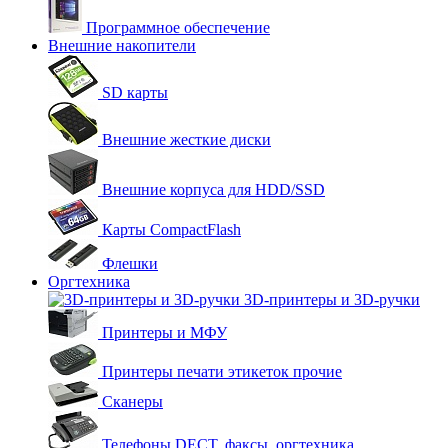
Программное обеспечение
Внешние накопители
SD карты
Внешние жесткие диски
Внешние корпуса для HDD/SSD
Карты CompactFlash
Флешки
Оргтехника
3D-принтеры и 3D-ручки
Принтеры и МФУ
Принтеры печати этикеток прочие
Сканеры
Телефоны DECT, факсы, оргтехника