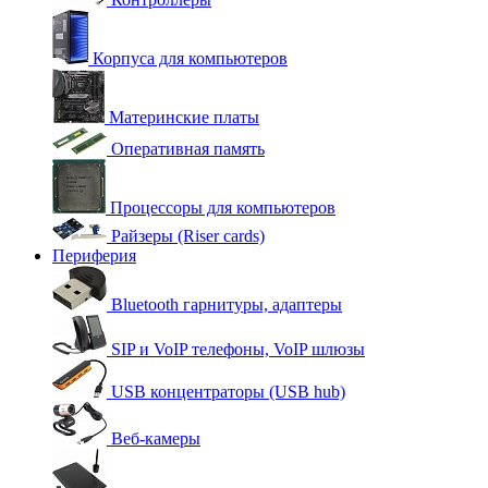
Корпуса для компьютеров
Материнские платы
Оперативная память
Процессоры для компьютеров
Райзеры (Riser cards)
Периферия
Bluetooth гарнитуры, адаптеры
SIP и VoIP телефоны, VoIP шлюзы
USB концентраторы (USB hub)
Веб-камеры