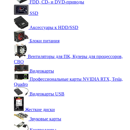
FDD, CD- и DVD-приводы
SSD
Аксессуары к HDD/SSD
Блоки питания
Вентиляторы для ПК, Кулеры для процессоров,
СВО
Видеокарты
Профессиональные карты NVIDIA RTX, Tesla,
Quadro
Видеокарты USB
Жесткие диски
Звуковые карты
Контроллеры