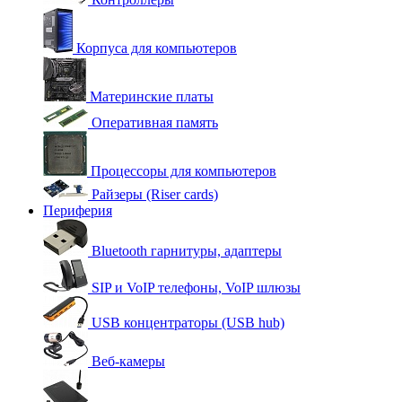
Корпуса для компьютеров
Материнские платы
Оперативная память
Процессоры для компьютеров
Райзеры (Riser cards)
Периферия
Bluetooth гарнитуры, адаптеры
SIP и VoIP телефоны, VoIP шлюзы
USB концентраторы (USB hub)
Веб-камеры