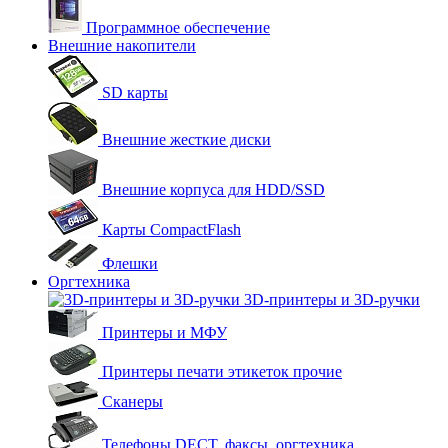
Программное обеспечение
Внешние накопители
SD карты
Внешние жесткие диски
Внешние корпуса для HDD/SSD
Карты CompactFlash
Флешки
Оргтехника
3D-принтеры и 3D-ручки
Принтеры и МФУ
Принтеры печати этикеток прочие
Сканеры
Телефоны DECT, факсы, оргтехника