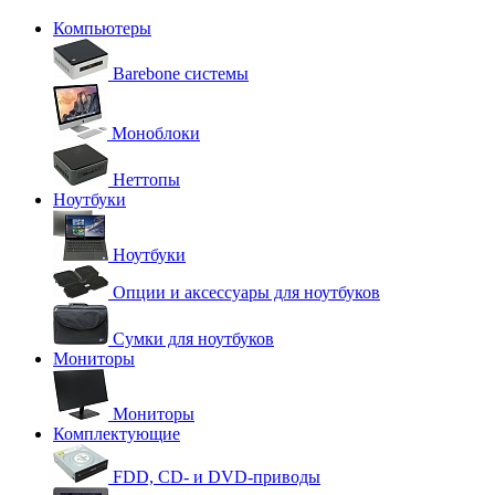
Компьютеры
Barebone системы
Моноблоки
Неттопы
Ноутбуки
Ноутбуки
Опции и аксессуары для ноутбуков
Сумки для ноутбуков
Мониторы
Мониторы
Комплектующие
FDD, CD- и DVD-приводы