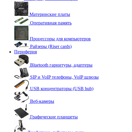
Материнские платы
Оперативная память
Процессоры для компьютеров
Райзеры (Riser cards)
Периферия
Bluetooth гарнитуры, адаптеры
SIP и VoIP телефоны, VoIP шлюзы
USB концентраторы (USB hub)
Веб-камеры
Графические планшеты