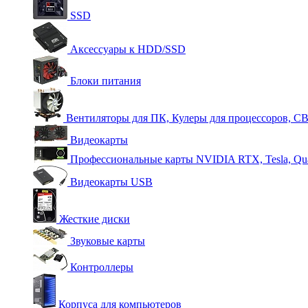
SSD
Аксессуары к HDD/SSD
Блоки питания
Вентиляторы для ПК, Кулеры для процессоров, С
Видеокарты
Профессиональные карты NVIDIA RTX, Tesla, Qu
Видеокарты USB
Жесткие диски
Звуковые карты
Контроллеры
Корпуса для компьютеров