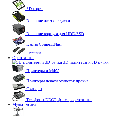
SD карты
Внешние жесткие диски
Внешние корпуса для HDD/SSD
Карты CompactFlash
Флешки
Оргтехника
3D-принтеры и 3D-ручки
Принтеры и МФУ
Принтеры печати этикеток прочие
Сканеры
Телефоны DECT, факсы, оргтехника
Мультимедиа