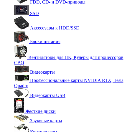
FDD, CD- и DVD-приводы
SSD
Аксессуары к HDD/SSD
Блоки питания
Вентиляторы для ПК, Кулеры для процессоров,
СВО
Видеокарты
Профессиональные карты NVIDIA RTX, Tesla,
Quadro
Видеокарты USB
Жесткие диски
Звуковые карты
Контроллеры