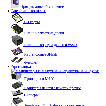
Программное обеспечение
Внешние накопители
SD карты
Внешние жесткие диски
Внешние корпуса для HDD/SSD
Карты CompactFlash
Флешки
Оргтехника
3D-принтеры и 3D-ручки
Принтеры и МФУ
Принтеры печати этикеток прочие
Сканеры
Телефоны DECT, факсы, оргтехника