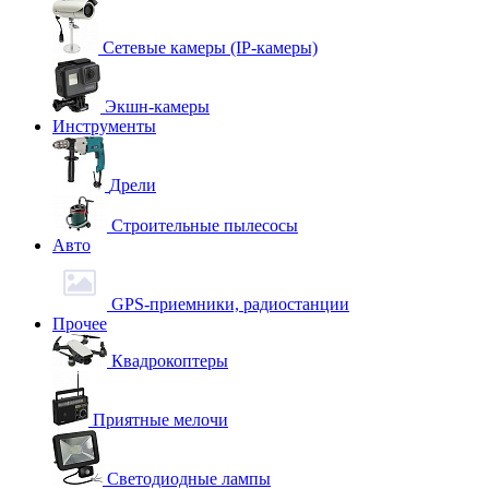
Сетевые камеры (IP-камеры)
Экшн-камеры
Инструменты
Дрели
Строительные пылесосы
Авто
GPS-приемники, радиостанции
Прочее
Квадрокоптеры
Приятные мелочи
Светодиодные лампы