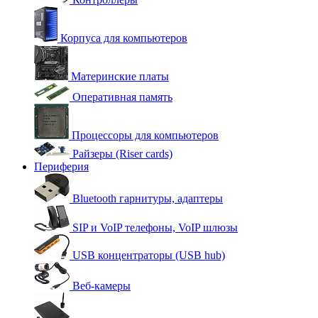
Корпуса для компьютеров
Материнские платы
Оперативная память
Процессоры для компьютеров
Райзеры (Riser cards)
Периферия
Bluetooth гарнитуры, адаптеры
SIP и VoIP телефоны, VoIP шлюзы
USB концентраторы (USB hub)
Веб-камеры