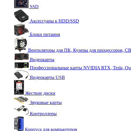
SSD
Аксессуары к HDD/SSD
Блоки питания
Вентиляторы для ПК, Кулеры для процессоров, С
Видеокарты
Профессиональные карты NVIDIA RTX, Tesla, Qu
Видеокарты USB
Жесткие диски
Звуковые карты
Контроллеры
Корпуса для компьютеров