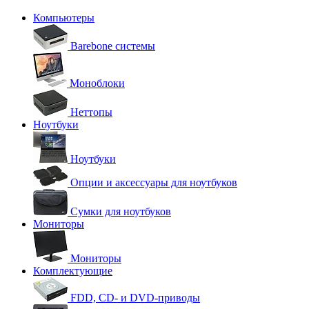
Компьютеры
Barebone системы
Моноблоки
Неттопы
Ноутбуки
Ноутбуки
Опции и аксессуары для ноутбуков
Сумки для ноутбуков
Мониторы
Мониторы
Комплектующие
FDD, CD- и DVD-приводы