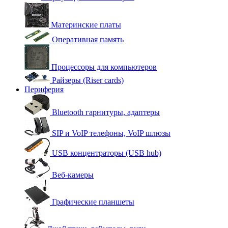
Материнские платы
Оперативная память
Процессоры для компьютеров
Райзеры (Riser cards)
Периферия
Bluetooth гарнитуры, адаптеры
SIP и VoIP телефоны, VoIP шлюзы
USB концентраторы (USB hub)
Веб-камеры
Графические планшеты