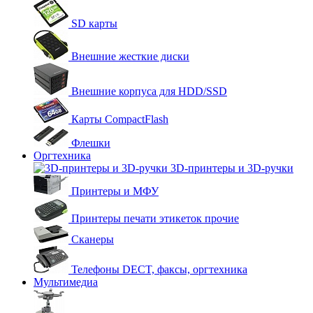
SD карты
Внешние жесткие диски
Внешние корпуса для HDD/SSD
Карты CompactFlash
Флешки
Оргтехника
3D-принтеры и 3D-ручки
Принтеры и МФУ
Принтеры печати этикеток прочие
Сканеры
Телефоны DECT, факсы, оргтехника
Мультимедиа