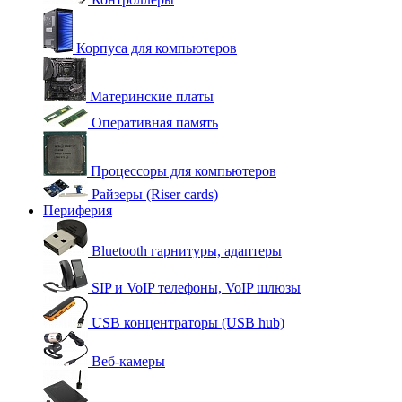
Корпуса для компьютеров
Материнские платы
Оперативная память
Процессоры для компьютеров
Райзеры (Riser cards)
Периферия
Bluetooth гарнитуры, адаптеры
SIP и VoIP телефоны, VoIP шлюзы
USB концентраторы (USB hub)
Веб-камеры