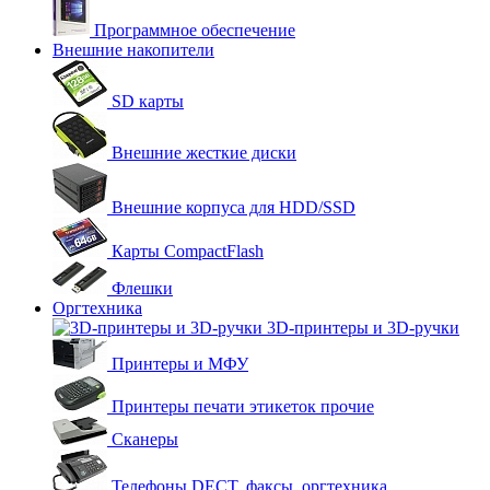
Программное обеспечение
Внешние накопители
SD карты
Внешние жесткие диски
Внешние корпуса для HDD/SSD
Карты CompactFlash
Флешки
Оргтехника
3D-принтеры и 3D-ручки
Принтеры и МФУ
Принтеры печати этикеток прочие
Сканеры
Телефоны DECT, факсы, оргтехника