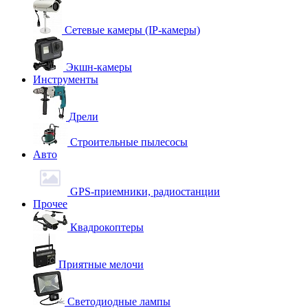
Сетевые камеры (IP-камеры)
Экшн-камеры
Инструменты
Дрели
Строительные пылесосы
Авто
GPS-приемники, радиостанции
Прочее
Квадрокоптеры
Приятные мелочи
Светодиодные лампы