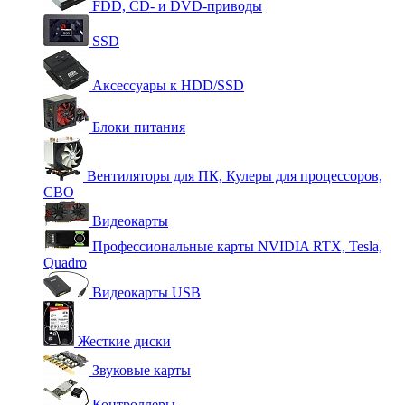
FDD, CD- и DVD-приводы
SSD
Аксессуары к HDD/SSD
Блоки питания
Вентиляторы для ПК, Кулеры для процессоров,
СВО
Видеокарты
Профессиональные карты NVIDIA RTX, Tesla,
Quadro
Видеокарты USB
Жесткие диски
Звуковые карты
Контроллеры