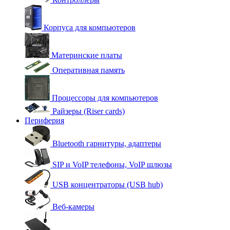
Корпуса для компьютеров
Материнские платы
Оперативная память
Процессоры для компьютеров
Райзеры (Riser cards)
Периферия
Bluetooth гарнитуры, адаптеры
SIP и VoIP телефоны, VoIP шлюзы
USB концентраторы (USB hub)
Веб-камеры