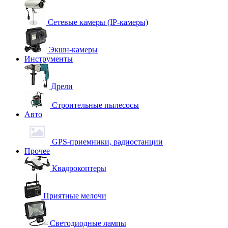
Сетевые камеры (IP-камеры)
Экшн-камеры
Инструменты
Дрели
Строительные пылесосы
Авто
GPS-приемники, радиостанции
Прочее
Квадрокоптеры
Приятные мелочи
Светодиодные лампы