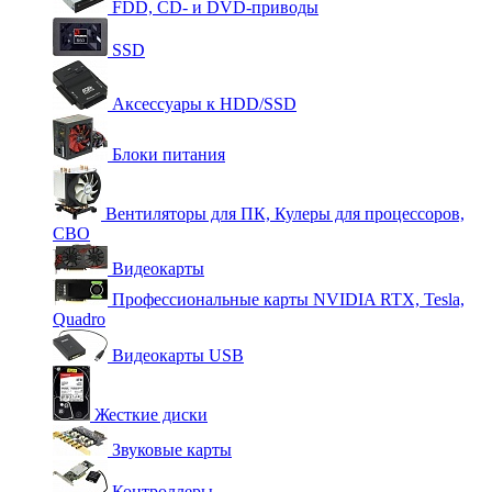
FDD, CD- и DVD-приводы
SSD
Аксессуары к HDD/SSD
Блоки питания
Вентиляторы для ПК, Кулеры для процессоров,
СВО
Видеокарты
Профессиональные карты NVIDIA RTX, Tesla,
Quadro
Видеокарты USB
Жесткие диски
Звуковые карты
Контроллеры