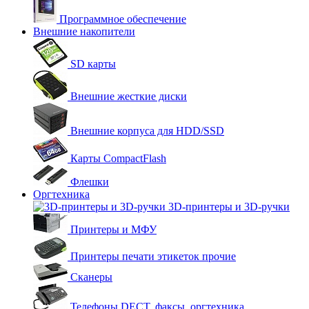
Программное обеспечение
Внешние накопители
SD карты
Внешние жесткие диски
Внешние корпуса для HDD/SSD
Карты CompactFlash
Флешки
Оргтехника
3D-принтеры и 3D-ручки
Принтеры и МФУ
Принтеры печати этикеток прочие
Сканеры
Телефоны DECT, факсы, оргтехника