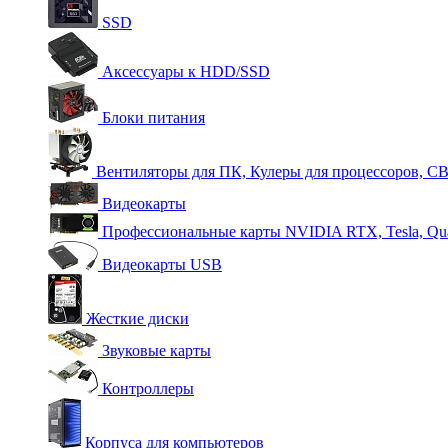
SSD
Аксессуары к HDD/SSD
Блоки питания
Вентиляторы для ПК, Кулеры для процессоров, С
Видеокарты
Профессиональные карты NVIDIA RTX, Tesla, Qu
Видеокарты USB
Жесткие диски
Звуковые карты
Контроллеры
Корпуса для компьютеров