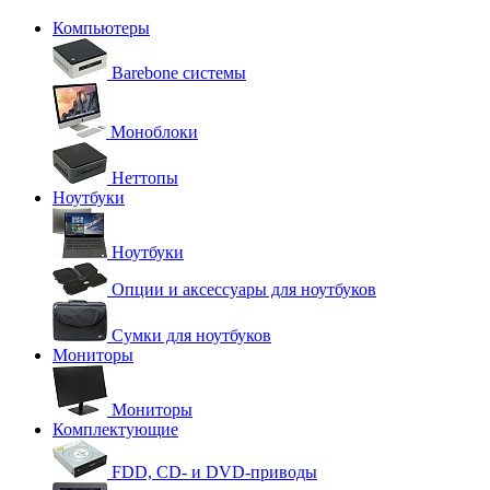
Компьютеры
Barebone системы
Моноблоки
Неттопы
Ноутбуки
Ноутбуки
Опции и аксессуары для ноутбуков
Сумки для ноутбуков
Мониторы
Мониторы
Комплектующие
FDD, CD- и DVD-приводы