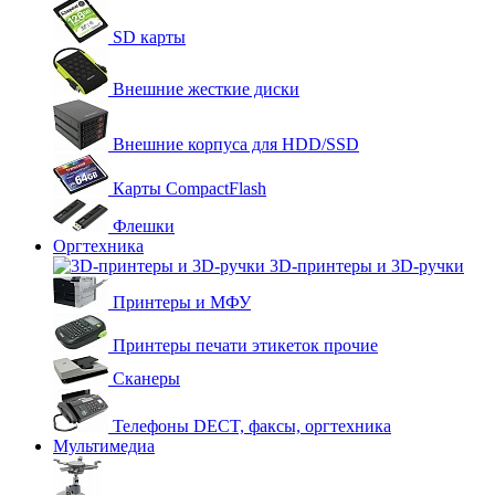
SD карты
Внешние жесткие диски
Внешние корпуса для HDD/SSD
Карты CompactFlash
Флешки
Оргтехника
3D-принтеры и 3D-ручки
Принтеры и МФУ
Принтеры печати этикеток прочие
Сканеры
Телефоны DECT, факсы, оргтехника
Мультимедиа