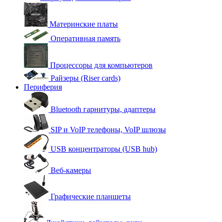
Материнские платы
Оперативная память
Процессоры для компьютеров
Райзеры (Riser cards)
Периферия
Bluetooth гарнитуры, адаптеры
SIP и VoIP телефоны, VoIP шлюзы
USB концентраторы (USB hub)
Веб-камеры
Графические планшеты