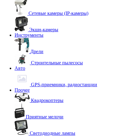
Сетевые камеры (IP-камеры)
Экшн-камеры
Инструменты
Дрели
Строительные пылесосы
Авто
GPS-приемники, радиостанции
Прочее
Квадрокоптеры
Приятные мелочи
Светодиодные лампы