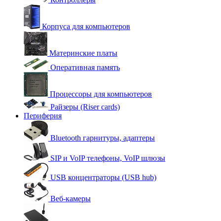
Корпуса для компьютеров
Материнские платы
Оперативная память
Процессоры для компьютеров
Райзеры (Riser cards)
Периферия
Bluetooth гарнитуры, адаптеры
SIP и VoIP телефоны, VoIP шлюзы
USB концентраторы (USB hub)
Веб-камеры