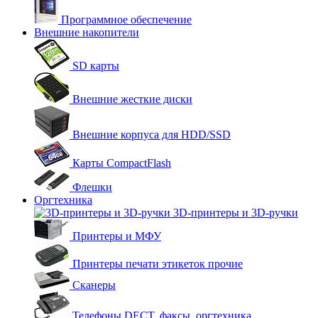
Программное обеспечение
Внешние накопители
SD карты
Внешние жесткие диски
Внешние корпуса для HDD/SSD
Карты CompactFlash
Флешки
Оргтехника
3D-принтеры и 3D-ручки
Принтеры и МФУ
Принтеры печати этикеток прочие
Сканеры
Телефоны DECT, факсы, оргтехника