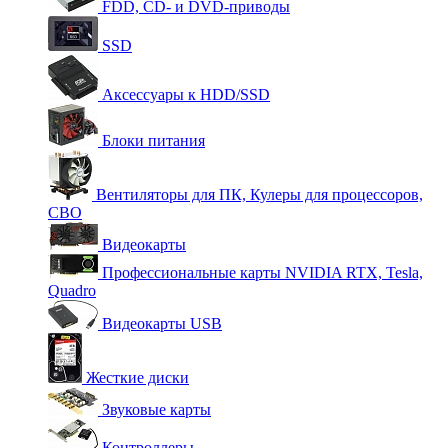
FDD, CD- и DVD-приводы
SSD
Аксессуары к HDD/SSD
Блоки питания
Вентиляторы для ПК, Кулеры для процессоров,
СВО
Видеокарты
Профессиональные карты NVIDIA RTX, Tesla,
Quadro
Видеокарты USB
Жесткие диски
Звуковые карты
Контроллеры